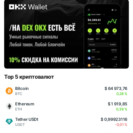
Top 5 криптовалют
Bitcoin
$ 64 973,76
BTC
0,28 %
Ethereum
$ 1 919,85
ETH
0,39 %
Tether USDt
$ 0,99923116
USDT
-0,01 %