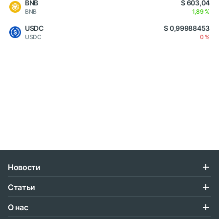
BNB
$ 603,04
BNB
1,89 %
USDC
$ 0,99988453
USDC
0 %
Новости
Статьи
О нас