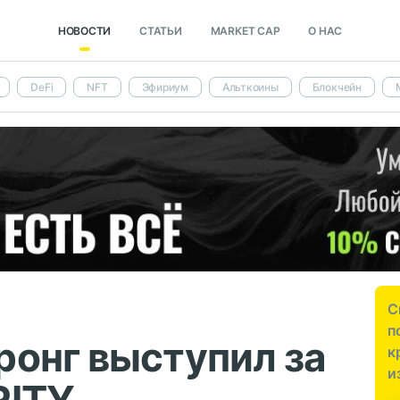
НОВОСТИ
СТАТЬИ
MARKET CAP
О НАС
DeFi
NFT
Эфириум
Альткоины
Блокчейн
С
п
ронг выступил за
к
и