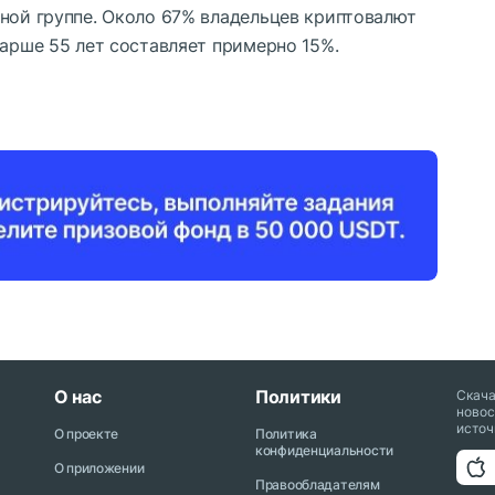
тной группе. Около 67% владельцев криптовалют
тарше 55 лет составляет примерно 15%.
О нас
Политики
Скач
новос
источ
О проекте
Политика
конфиденциальности
О приложении
Правообладателям