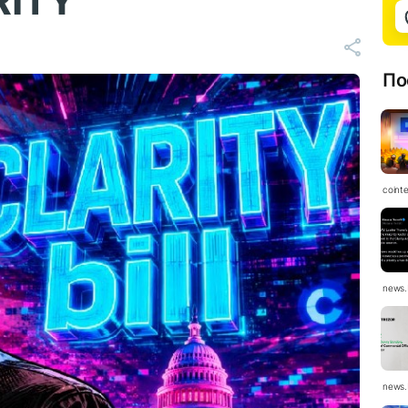
RITY
По
coint
news.
news.