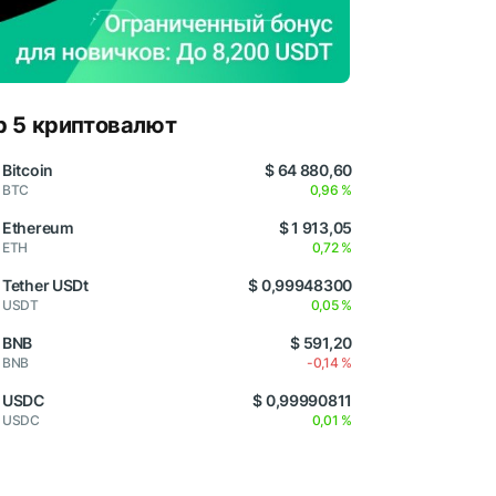
p 5 криптовалют
Bitcoin
$ 64 880,60
BTC
0,96 %
Ethereum
$ 1 913,05
ETH
0,72 %
Tether USDt
$ 0,99948300
USDT
0,05 %
BNB
$ 591,20
BNB
-0,14 %
USDC
$ 0,99990811
USDC
0,01 %