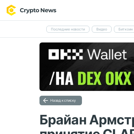
Последние новости
Видео
Биткоин
Назад к списку
Брайан Армст