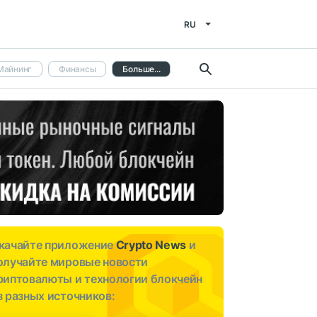
RU
Майнинг
Финансы
Больше...
качайте приложение
Crypto News
и
олучайте мировые новости
риптовалюты и технологии блокчейн
з разных источников: