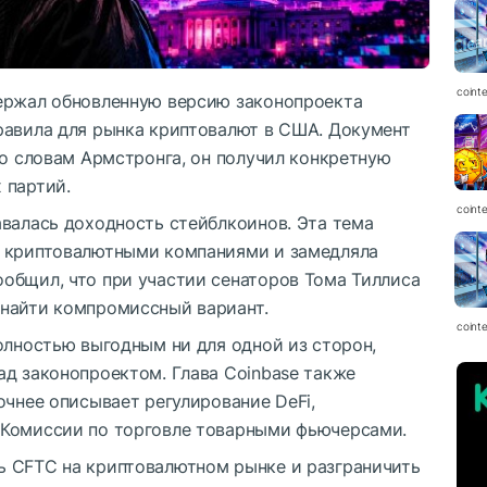
coint
ержал обновленную версию законопроекта
равила для рынка криптовалют в США. Документ
по словам Армстронга, он получил конкретную
 партий.
coint
авалась доходность стейблкоинов. Эта тема
и криптовалютными компаниями и замедляла
общил, что при участии сенаторов Тома Тиллиса
 найти компромиссный вариант.
coint
олностью выгодным ни для одной из сторон,
ад законопроектом. Глава Coinbase также
очнее описывает регулирование DeFi,
 Комиссии по торговле товарными фьючерсами.
ь CFTC на криптовалютном рынке и разграничить