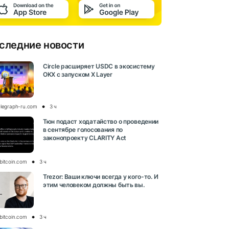
следние новости
Circle расширяет USDC в экосистему
OKX с запуском X Layer
elegraph-ru.com
3 ч
Тюн подаст ходатайство о проведении
в сентябре голосования по
законопроекту CLARITY Act
bitcoin.com
3 ч
Trezor: Ваши ключи всегда у кого-то. И
этим человеком должны быть вы.
bitcoin.com
3 ч