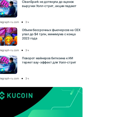
CleanSpark не дотянула до оценок
выручки Уолл-стрит, акции падают
elegraph-ru.com
3 ч
Объем бессрочных фьючерсов на CEX
упал до $4 трлн, минимума с конца
2023 года
elegraph-ru.com
3 ч
Поворот майнеров биткоина к ИИ
теряет вау-эффект для Уолл-стрит
elegraph-ru.com
3 ч