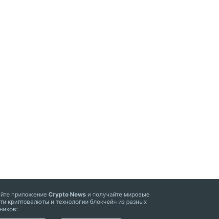
айте приложение
Crypto News
и получайте мировые
ти криптовалюты и технологии блокчейн из разных
ников: