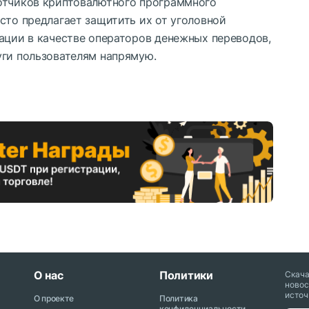
отчиков криптовалютного программного
сто предлагает защитить их от уголовной
ации в качестве операторов денежных переводов,
уги пользователям напрямую.
О нас
Политики
Скач
новос
источ
О проекте
Политика
конфиденциальности