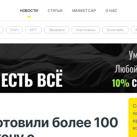
НОВОСТИ
СТАТЬИ
MARKET CAP
О НАС
DeFi
NFT
Эфириум
Альткоины
Блокчейн
С
п
отовили более 100
к
и