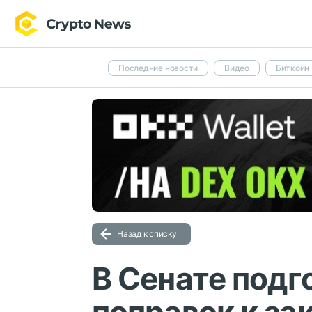
Последние новости
Видео
Биткоин
Назад к списку
В Сенате подг