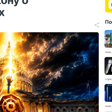
кону о
х
По
news.
crypt
news.