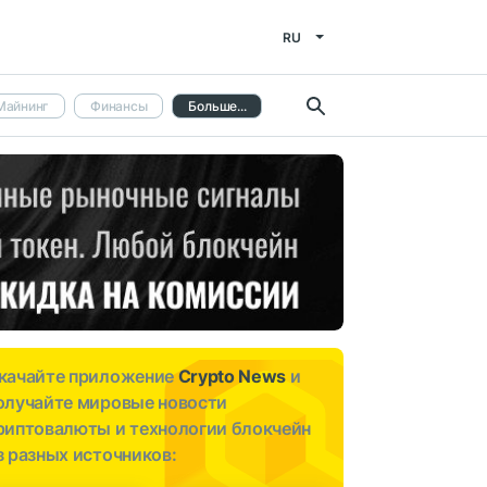
RU
Майнинг
Финансы
Больше...
качайте приложение
Crypto News
и
олучайте мировые новости
риптовалюты и технологии блокчейн
з разных источников: