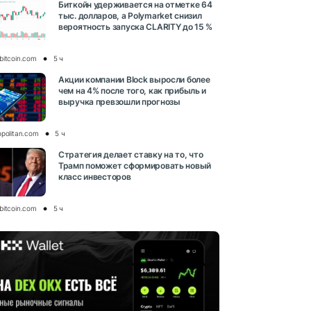
Биткойн удерживается на отметке 64
тыс. долларов, а Polymarket снизил
вероятность запуска CLARITY до 15 %
bitcoin.com
5 ч
Акции компании Block выросли более
чем на 4% после того, как прибыль и
выручка превзошли прогнозы
opolitan.com
5 ч
Стратегия делает ставку на то, что
Трамп поможет сформировать новый
класс инвесторов
bitcoin.com
5 ч