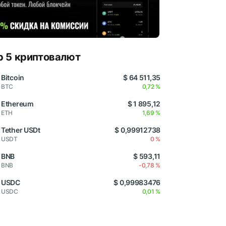
p 5 криптовалют
Bitcoin
$ 64 511,35
BTC
0,72 %
Ethereum
$ 1 895,12
ETH
1,69 %
Tether USDt
$ 0,99912738
USDT
0 %
BNB
$ 593,11
BNB
-0,78 %
USDC
$ 0,99983476
USDC
0,01 %