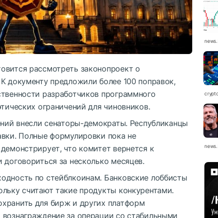
news.
овится рассмотреть законопроект о
 К документу предложили более 100 поправок,
ственности разработчиков программного
crypt
этических ограничений для чиновников.
нений внесли сенаторы-демократы. Республиканцы
авки. Полные формулировки пока не
news.
 демонстрирует, что комитет вернется к
 договориться за несколько месяцев.
одность по стейблкоинам. Банковские лоббисты
ольку считают такие продукты конкурентами.
хранить для бирж и других платформ
 вознаграждение за операции со стабильными