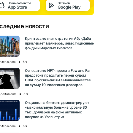
следние новости
Криптовалютная стратегия Абу-Даби
привлекает майнеров, инвестиционные
фонды и мировых гигантов
bitcoin.com
5 ч
Основателю NFT-проекта Few and Far
предстоит предстать перед судом
США по обвинениям в мошенничестве
на сумму 10 миллионов долларов
opolitan.com
5 ч
Опционы на биткоин демонстрируют
«максимальную боль» на уровне 80
тыс. долларов на фоне активных
покупок на Уолл-стрит
bitcoin.com
5 ч