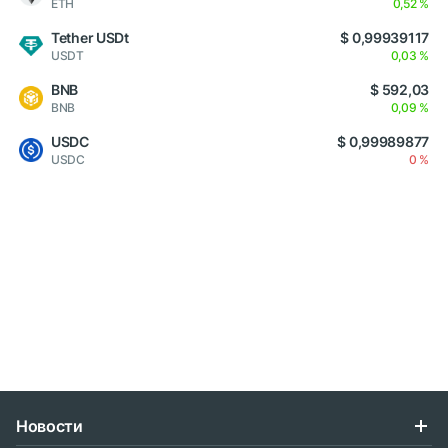
ETH
0,52 %
Tether USDt
$ 0,99939117
USDT
0,03 %
BNB
$ 592,03
BNB
0,09 %
USDC
$ 0,99989877
USDC
0 %
Новости