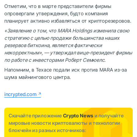
Отметим, что в марте представители фирмы
опровергали утверждения, будто компания
планирует активно избавляться от крипторезеровов.
«Заявление о том, что MARA Holdings изменила свою
стратегию с целью продажи большинства наших
резервов биткоина, является фактически
некорректным», — утверждал вице-президент фирмы
по работе с инвесторами Роберт Семюелс.
Напомним, в Техасе подали иск против MARA из-за
шума майнингового центра.
incrypted.com
Скачайте приложение
Crypto News
и получайте
мировые новости криптовалюты и технологии
блокчейн из разных источников: