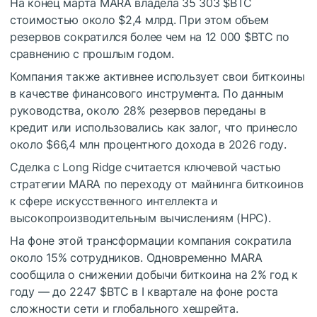
На конец марта MARA владела 35 303
$BTC
стоимостью около $2,4 млрд. При этом объем
резервов сократился более чем на 12 000
$BTC
по
сравнению с прошлым годом.
Компания также активнее использует свои биткоины
в качестве финансового инструмента. По данным
руководства, около 28% резервов переданы в
кредит или использовались как залог, что принесло
около $66,4 млн процентного дохода в 2026 году.
Сделка с Long Ridge считается ключевой частью
стратегии MARA по переходу от майнинга биткоинов
к сфере искусственного интеллекта и
высокопроизводительным вычислениям (HPC).
На фоне этой трансформации компания сократила
около 15% сотрудников. Одновременно MARA
сообщила о снижении добычи биткоина на 2% год к
году — до 2247
$BTC
в I квартале на фоне роста
сложности сети и глобального хешрейта.