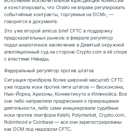
исполнение исключительной юрисдикции Комиссии
и констатировать, что Огайо не вправе регулировать
событийные контракты, торгуемые на DCM», —
говорится в документе.
Это уже второй amicus brief CFTC в поддержку
предсказательных рынков: в феврале регулятор
подал аналогичное заключение в Девятый окружной
апелляционный суд на стороне Crypto.com в её споре
с властями Невады.
Федеральный регулятор против штатов
Ситуация приобрела более широкий масштаб: CFTC
уже подала иски против пяти штатов — Висконсина,
Нью-Йорка, Аризоны, Коннектикута и Иллинойса. Все
они либо направляли предписания о прекращении
деятельности, либо сами инициировали судебные
иски против платформ Kalshi, Polymarket, Crypto.com,
Robinhood и Coinbase — все они зарегистрированы
как DCM под надзором CFTC.