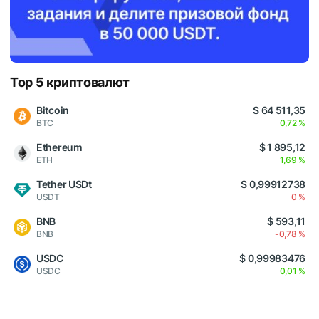
Top 5 криптовалют
Bitcoin
$ 64 511,35
BTC
0,72 %
Ethereum
$ 1 895,12
ETH
1,69 %
Tether USDt
$ 0,99912738
USDT
0 %
BNB
$ 593,11
BNB
-0,78 %
USDC
$ 0,99983476
USDC
0,01 %