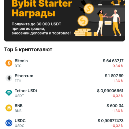
Top 5 криптовалют
Bitcoin
$ 64 637,17
BTC
-0,84 %
Ethereum
$ 1 897,89
ETH
-1,36 %
Tether USDt
$ 0,99906661
USDT
-0,02 %
BNB
$ 600,34
BNB
-1,36 %
USDC
$ 0,99977473
USDC
-0,02 %