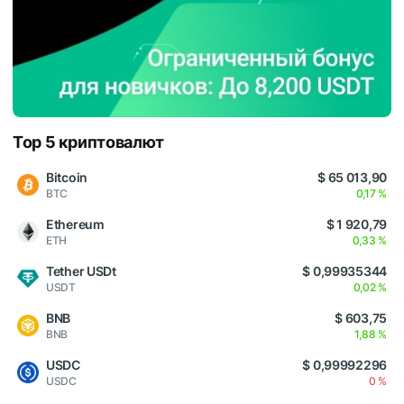
Top 5 криптовалют
Bitcoin
$ 65 013,90
BTC
0,17 %
Ethereum
$ 1 920,79
ETH
0,33 %
Tether USDt
$ 0,99935344
USDT
0,02 %
BNB
$ 603,75
BNB
1,88 %
USDC
$ 0,99992296
USDC
0 %