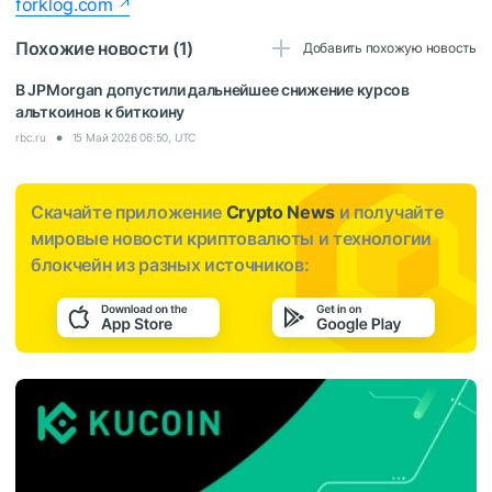
forklog.com
Похожие новости (1)
Добавить похожую новость
В JPMorgan допустили дальнейшее снижение курсов
альткоинов к биткоину
rbc.ru
15 Май 2026 06:50, UTC
Скачайте приложение
Crypto News
и получайте
мировые новости криптовалюты и технологии
блокчейн из разных источников: