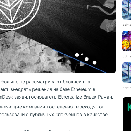
coint
coint
 больше не рассматривают блокчейн как
coint
ают внедрять решения на базе Ethereum в
Desk заявил основатель Etherealize Вивек Раман.
равляющие компании постепенно переходят от
пользованию публичных блокчейнов в качестве