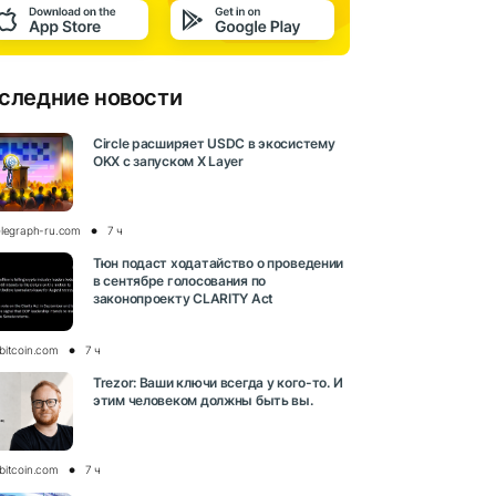
следние новости
Circle расширяет USDC в экосистему
OKX с запуском X Layer
elegraph-ru.com
7 ч
Тюн подаст ходатайство о проведении
в сентябре голосования по
законопроекту CLARITY Act
bitcoin.com
7 ч
Trezor: Ваши ключи всегда у кого-то. И
этим человеком должны быть вы.
bitcoin.com
7 ч