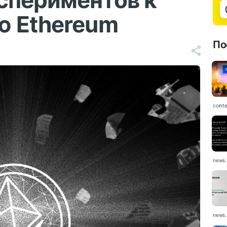
спериментов к
ю Ethereum
По
coint
news.
news.