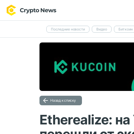
Последние новости
Видео
Биткоин
Назад к списку
Etherealize: н