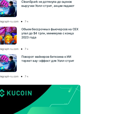
CleanSpark не дотянула до оценок
выручки Уолл-стрит, акции падают
elegraph-ru.com
7 ч
Объем бессрочных фьючерсов на CEX
упал до $4 трлн, минимума с конца
2023 года
elegraph-ru.com
7 ч
Поворот майнеров биткоина к ИИ
теряет вау-эффект для Уолл-стрит
elegraph-ru.com
7 ч