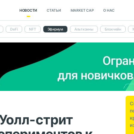
НОВОСТИ
СТАТЬИ
MARKET CAP
О НАС
DeFi
NFT
Эфириум
Альткоины
Блокчейн
С
п
а Уолл-стрит
к
и