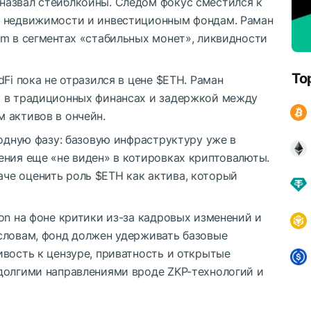
назвал стейблкоины. Следом фокус сместился к
, недвижимости и инвестиционным фондам. Раман
um в сегментах «стабильных монет», ликвидности
To
dFi пока не отразился в цене
$ETH
. Раман
к в традиционных финансах и задержкой между
 активов в ончейн.
ходную фазу: базовую инфраструктуру уже в
ения еще «не виден» в котировках криптовалюты.
аче оценить роль
$ETH
как актива, который
on на фоне критики из-за кадровых изменений и
словам, фонд должен удерживать базовые
вость к цензуре, приватность и открытые
долгими направлениями вроде ZKP-технологий и