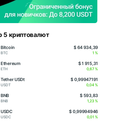
p 5 криптовалют
Bitcoin
$ 64 934,39
BTC
1 %
Ethereum
$ 1 915,31
ETH
0,67 %
Tether USDt
$ 0,99947191
USDT
0,04 %
BNB
$ 593,83
BNB
1,23 %
USDC
$ 0,99994946
USDC
0,01 %