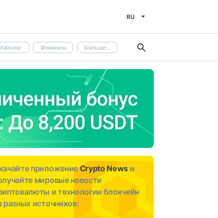
RU
Майнинг
Финансы
Больше...
качайте приложение
Crypto News
и
олучайте мировые новости
риптовалюты и технологии блокчейн
з разных источников: