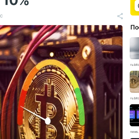
 10%
TC
По
ru.bit
ru.bit
news.