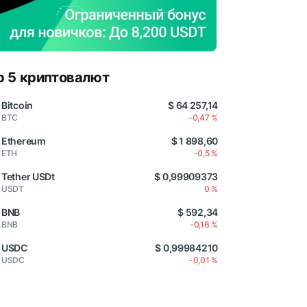
p 5 криптовалют
Bitcoin
$ 64 257,14
BTC
-0,47 %
Ethereum
$ 1 898,60
ETH
-0,5 %
Tether USDt
$ 0,99909373
USDT
0 %
BNB
$ 592,34
BNB
-0,16 %
USDC
$ 0,99984210
USDC
-0,01 %