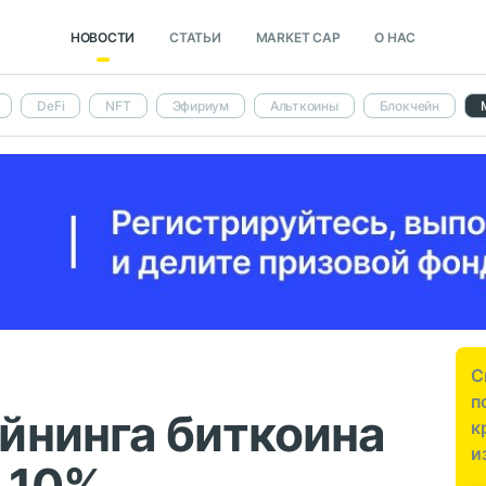
НОВОСТИ
СТАТЬИ
MARKET CAP
О НАС
DeFi
NFT
Эфириум
Альткоины
Блокчейн
С
п
йнинга биткоина
к
и