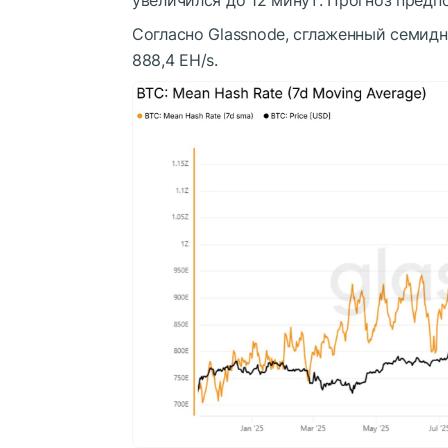
Согласно Glassnode, сглаженный семид
888,4 EH/s.