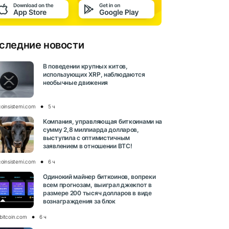
следние новости
В поведении крупных китов,
использующих XRP, наблюдаются
необычные движения
coinsistemi.com
5 ч
Компания, управляющая биткоинами на
сумму 2,8 миллиарда долларов,
выступила с оптимистичным
заявлением в отношении BTC!
coinsistemi.com
6 ч
Одинокий майнер биткоинов, вопреки
всем прогнозам, выиграл джекпот в
размере 200 тысяч долларов в виде
вознаграждения за блок
bitcoin.com
6 ч