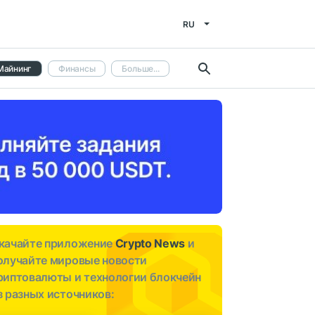
RU
Майнинг
Финансы
Больше...
качайте приложение
Crypto News
и
олучайте мировые новости
риптовалюты и технологии блокчейн
з разных источников: