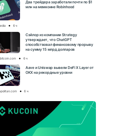
Два трейдера заработали почти по $1
млн на мемкоине Robinhood
media
6 ч
Сэйлор из компании Strategy
утверждает, что ChatGPT
способствовал финансовому прорыву
на сумму 15 млрд долларов
bitcoin.com
6 ч
Aave и Uniswap вывели DeFi X Layer от
OKX на рекордные уровни
opolitan.com
6 ч