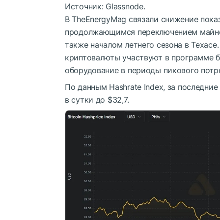
Источник: Glassnode.
В TheEnergyMag связали снижение показ
продолжающимся переключением майнер
также началом летнего сезона в Техас
криптовалюты участвуют в программе б
оборудование в периоды пикового потр
По данным Hashrate Index, за последние
в сутки до $32,7.