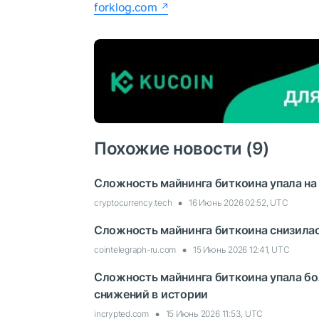
forklog.com
Похожие новости (9)
Сложность майнинга биткоина упала н
cryptocurrency.tech
16 Июнь 2026 02:52, UTC
Сложность майнинга биткоина снизилас
cointelegraph-ru.com
15 Июнь 2026 12:41, UTC
Сложность майнинга биткоина упала бо
снижений в истории
incrypted.com
15 Июнь 2026 11:53, UTC