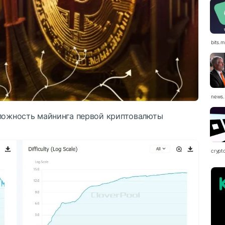
bits.
news.
сложность майнинга первой криптовалюты
crypt