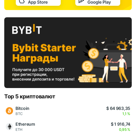
Top 5 криптовалют
Bitcoin
$ 64 963,35
BTC
1,1 %
Ethereum
$ 1 916,74
ETH
0,95 %