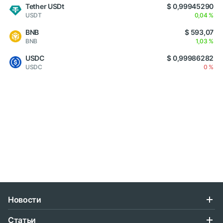
Tether USDt
$ 0,99945290
USDT
0,04 %
BNB
$ 593,07
BNB
1,03 %
USDC
$ 0,99986282
USDC
0 %
Новости
Статьи