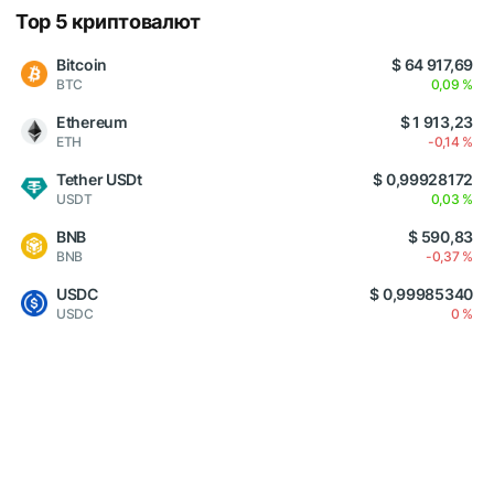
Top 5 криптовалют
Bitcoin
$ 64 917,69
BTC
0,09 %
Ethereum
$ 1 913,23
ETH
-0,14 %
Tether USDt
$ 0,99928172
USDT
0,03 %
BNB
$ 590,83
BNB
-0,37 %
USDC
$ 0,99985340
USDC
0 %