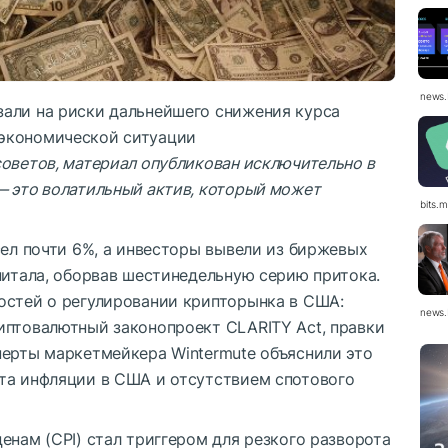
news.
али на риски дальнейшего снижения курса
экономической ситуации
оветов, материал опубликован исключительно в
— это волатильный актив, который может
bits.
сел почти 6%, а инвесторы вывели из биржевых
питала, оборвав шестинедельную серию притока.
остей о регулировании крипторынка в США:
news.
иптовалютный законопроект CLARITY Act, правки
перты маркетмейкера Wintermute объяснили это
та инфляции в США и отсутствием спотового
енам (CPI) стал триггером для резкого разворота