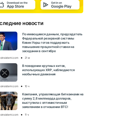
следние новости
По имеющимся данным, председатель
Федеральной резервной системы
Кевин Уорш готов поддержать
повышение процентной ставки на
заседании в сентябре
coinsistemi.com
21 м
В поведении крупных китов,
использующих XRP, наблюдаются
необычные движения
coinsistemi.com
10 ч
Компания, управляющая биткоинами на
сумму 2,8 миллиарда долларов,
выступила с оптимистичным
заявлением в отношении BTC!
coinsistemi.com
11 ч