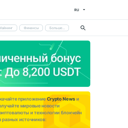
RU
Майнинг
Финансы
Больше...
качайте приложение
Crypto News
и
олучайте мировые новости
риптовалюты и технологии блокчейн
з разных источников: