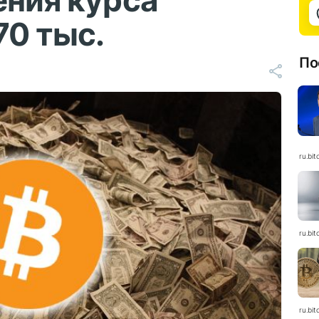
ения курса
70 тыс.
По
ru.bit
ru.bit
ru.bit