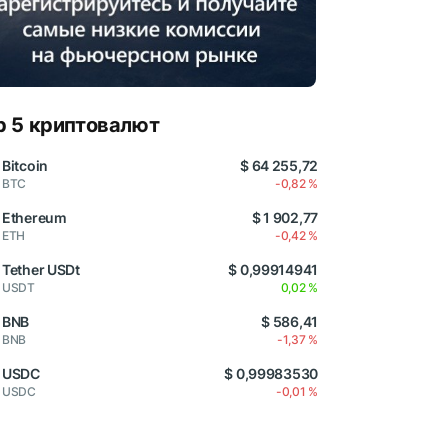
p 5 криптовалют
Bitcoin
$ 64 255,72
BTC
-0,82 %
Ethereum
$ 1 902,77
ETH
-0,42 %
Tether USDt
$ 0,99914941
USDT
0,02 %
BNB
$ 586,41
BNB
-1,37 %
USDC
$ 0,99983530
USDC
-0,01 %