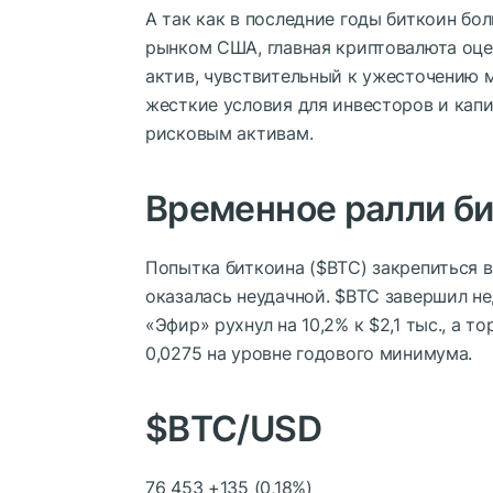
А так как в последние годы биткоин б
рынком США, главная криптовалюта оц
актив, чувствительный к ужесточению 
жесткие условия для инвесторов и капи
рисковым активам.
Временное ралли б
Попытка биткоина (
$BTC
) закрепиться 
оказалась неудачной.
$BTC
завершил нед
«Эфир» рухнул на 10,2% к $2,1 тыс., а т
0,0275 на уровне годового минимума.
$BTC
/USD
76 453
+135 (0,18%)