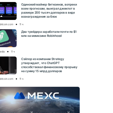
Одинокий майнер биткоинов, вопреки
всем прогнозам, выиграл джекпот в
размере 200 тысяч долларов в виде
вознаграждения за блок
bitcoin.com
11 ч
Два трейдера заработали почти по $1
млн на мемкоине Robinhood
media
11 ч
Сэйлор из компании Strategy
утверждает, что ChatGPT
способствовал финансовому прорыву
на сумму 15 млрд долларов
bitcoin.com
11 ч