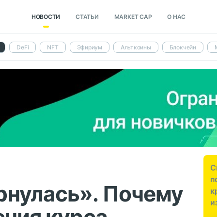
НОВОСТИ
СТАТЬИ
MARKET CAP
О НАС
DeFi
NFT
Эфириум
Альткоины
Блокчейн
С
п
рнулась». Почему
к
и