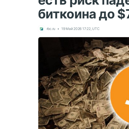
есть риск пад
биткоина до $
rbc.ru
19 Май 2026 17:22, UTC