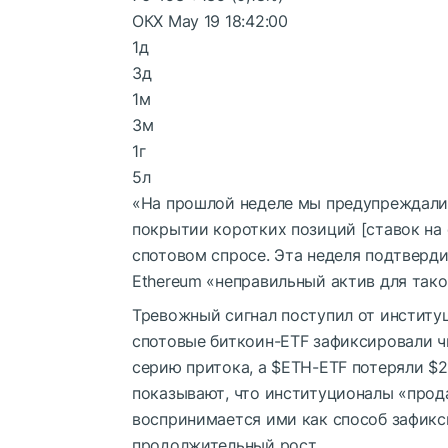
ОКХ
May 19 18:42:00
1д
3д
1м
3м
1г
5л
«На прошлой неделе мы предупреждали,
покрытии коротких позиций [ставок на 
спотовом спросе. Эта неделя подтверди
Ethereum «неправильный актив для так
Тревожный сигнал поступил от институц
спотовые биткоин-ETF зафиксировали ч
серию притока, а
$ETH
-ETF потеряли $
показывают, что институционалы «прода
воспринимается ими как способ зафикси
продолжительный рост.