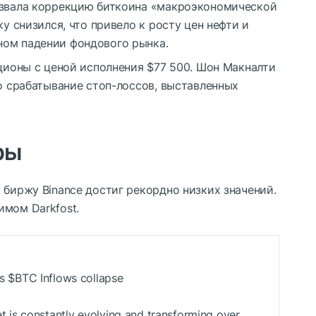
азвала коррекцию биткоина «макроэкономической
ку снизился, что привело к росту цен нефти и
ном падении фондового рынка.
пционы с ценой исполнения $77 500. Шон Макналти
ло срабатывание стоп-лоссов, выставленных
ры
 биржу Binance достиг рекордно низких значений.
имом Darkfost.
as
$BTC
Inflows collapse
ket is constantly evolving and transforming over