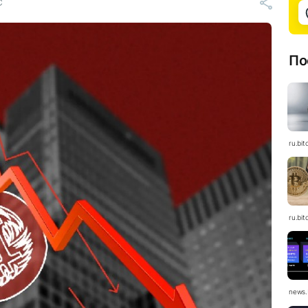
C
По
ru.bit
ru.bit
news.