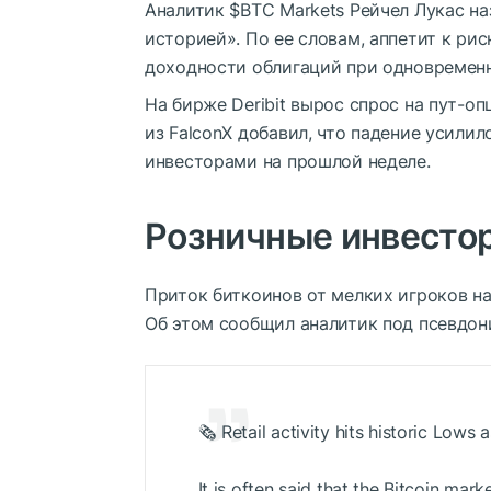
Аналитик
$BTC
Markets Рейчел Лукас н
историей». По ее словам, аппетит к рис
доходности облигаций при одновремен
На бирже Deribit вырос спрос на пут-о
из FalconX добавил, что падение усили
инвесторами на прошлой неделе.
Розничные инвесто
Приток биткоинов от мелких игроков на
Об этом сообщил аналитик под псевдон
🗞️ Retail activity hits historic Lows 
It is often said that the Bitcoin mar