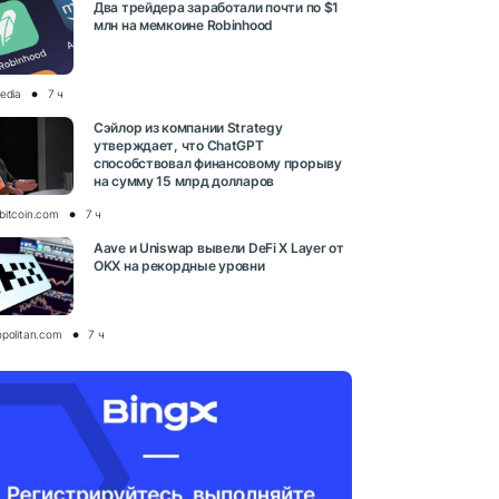
Два трейдера заработали почти по $1
млн на мемкоине Robinhood
media
7 ч
Сэйлор из компании Strategy
утверждает, что ChatGPT
способствовал финансовому прорыву
на сумму 15 млрд долларов
bitcoin.com
7 ч
Aave и Uniswap вывели DeFi X Layer от
OKX на рекордные уровни
opolitan.com
7 ч