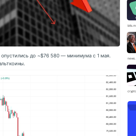
bits.
 опустились до ~$76 580 — минимума с 1 мая.
news.
альткоины.
crypt