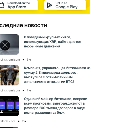
следние новости
В поведении крупных китов,
использующих XRP, наблюдаются
необычные движения
coinsistemi.com
6 ч
Компания, управляющая биткоинами на
сумму 2,8 миллиарда долларов,
выступила с оптимистичным
заявлением в отношении BTC!
coinsistemi.com
7 ч
Одинокий майнер биткоинов, вопреки
всем прогнозам, выиграл джекпот в
размере 200 тысяч долларов в виде
вознаграждения за блок
bitcoin.com
7 ч