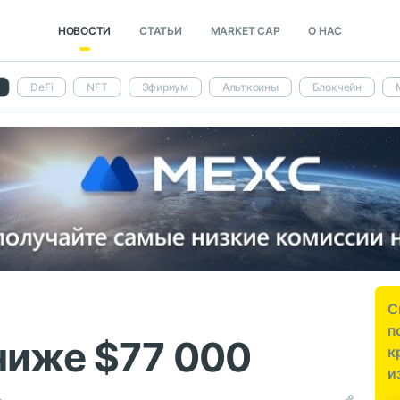
НОВОСТИ
СТАТЬИ
MARKET CAP
О НАС
DeFi
NFT
Эфириум
Альткоины
Блокчейн
С
п
ниже $77 000
к
и