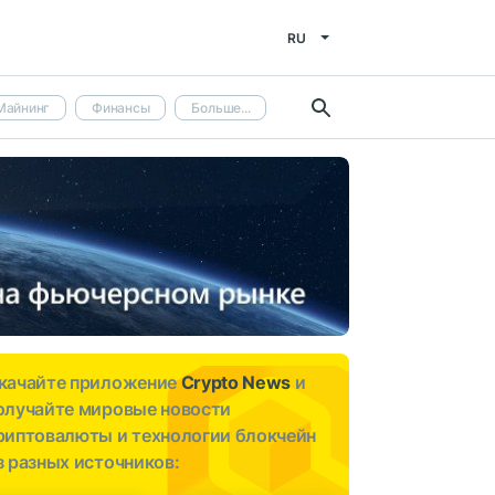
RU
Майнинг
Финансы
Больше...
качайте приложение
Crypto News
и
олучайте мировые новости
риптовалюты и технологии блокчейн
з разных источников: