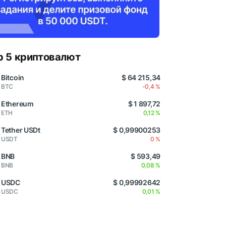
p 5 криптовалют
Bitcoin
$ 64 215,34
BTC
-0,4 %
Ethereum
$ 1 897,72
ETH
0,12 %
Tether USDt
$ 0,99900253
USDT
0 %
BNB
$ 593,49
BNB
0,08 %
USDC
$ 0,99992642
USDC
0,01 %