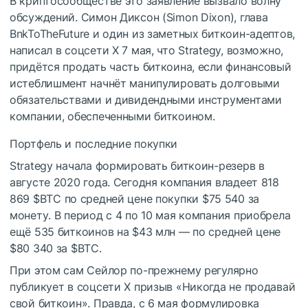
В криптосообществе это заявление вызвало волну
обсуждений. Симон Диксон (Simon Dixon), глава
BnkToTheFuture и один из заметных биткоин-адептов,
написал в соцсети X 7 мая, что Strategy, возможно,
придётся продать часть биткоина, если финансовый
истеблишмент начнёт манипулировать долговыми
обязательствами и дивидендными инструментами
компании, обеспеченными биткоином.
Портфель и последние покупки
Strategy начала формировать биткоин-резерв в
августе 2020 года. Сегодня компания владеет 818
869
$BTC
по средней цене покупки $75 540 за
монету. В период с 4 по 10 мая компания приобрела
ещё 535 биткоинов на $43 млн — по средней цене
$80 340 за
$BTC
.
При этом сам Сейлор по-прежнему регулярно
публикует в соцсети X призыв «Никогда не продавай
свой биткоин». Правда, с 6 мая формулировка