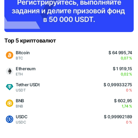
Top 5 криптовалют
Bitcoin
$ 64 995,74
BTC
0,07 %
Ethereum
$ 1 919,15
ETH
0,02 %
Tether USDt
$ 0,99933275
USDT
0 %
BNB
$ 602,95
BNB
1,74 %
USDC
$ 0,99992189
USDC
0 %