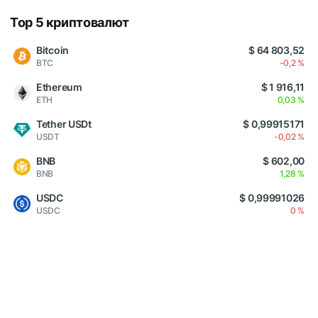
Top 5 криптовалют
Bitcoin
$ 64 803,52
BTC
-0,2 %
Ethereum
$ 1 916,11
ETH
0,03 %
Tether USDt
$ 0,99915171
USDT
-0,02 %
BNB
$ 602,00
BNB
1,28 %
USDC
$ 0,99991026
USDC
0 %