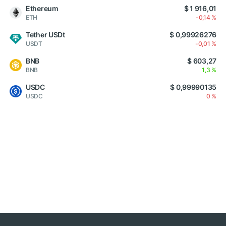
Ethereum
$ 1 916,01
ETH
-0,14 %
Tether USDt
$ 0,99926276
USDT
-0,01 %
BNB
$ 603,27
BNB
1,3 %
USDC
$ 0,99990135
USDC
0 %