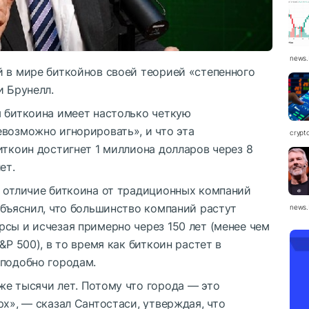
news.
й в мире биткойнов своей теорией «степенного
и Брунелл.
ы биткоина имеет настолько четкую
возможно игнорировать», и что эта
crypt
иткоин достигнет 1 миллиона долларов через 8
ет.
е отличие биткоина от традиционных компаний
объяснил, что большинство компаний растут
news.
сы и исчезая примерно через 150 лет (менее чем
&P 500), в то время как биткоин растет в
 подобно городам.
же тысячи лет. Потому что города — это
рх», — сказал Сантостаси, утверждая, что