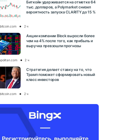
Биткойн удерживается на отметке 64
тыс. долларов, а Polymarket снизил
вероятность запуска CLARITY до 15 %
bitcoin.com
2 ч
Акции компании Block выросли более
чем на 4% после того, как прибыль и
выручка превзошли прогнозы
opolitan.com
2 ч
Стратегия делает ставку на то, что
Трамп поможет сформировать новый
класс инвесторов
bitcoin.com
2 ч