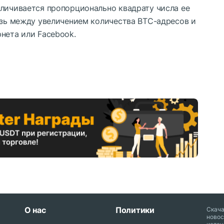
еличивается пропорционально квадрату числа ее
язь между увеличением количества BTC-адресов и
нета или Facebook.
О нас
Политики
Скач
новос