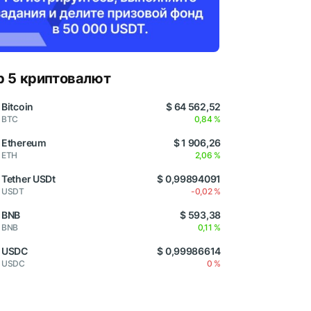
p 5 криптовалют
Bitcoin
$ 64 562,52
BTC
0,84 %
Ethereum
$ 1 906,26
ETH
2,06 %
Tether USDt
$ 0,99894091
USDT
-0,02 %
BNB
$ 593,38
BNB
0,11 %
USDC
$ 0,99986614
USDC
0 %