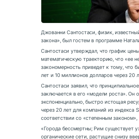
Джованни Сантостаси, физик, известны
закона», был гостем в программе Натал
Сантостаси утверждал, что график цен
математическую траекторию, что «ее не
закономерность приведет к тому, что б
лет и 10 миллионов долларов через 20 л
Сантостаси заявил, что принципиально
заключается в его «модели роста». Он 
экспоненциально, быстро истощая ресур
через 20 лет для компаний из индекса S
соответствии со «степенным законом»,
«Города бессмертны; Рим существует у
органические сети, растущие снизу вве