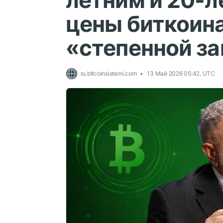
летним и 20-л
цены биткоина
«степенной за
ru.bitcoinsistemi.com
13 Май 2026 05:42, UTC