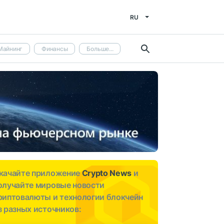
RU
Майнинг
Финансы
Больше...
качайте приложение
Crypto News
и
олучайте мировые новости
риптовалюты и технологии блокчейн
з разных источников: