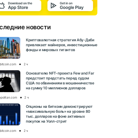
следние новости
Криптовалютная стратегия Абу-Даби
привлекает майнеров, инвестиционные
фонды и мировых гигантов
bitcoin.com
2 ч
Основателю NFT-проекта Few and Far
предстоит предстать перед судом
США по обвинениям в мошенничестве
на сумму 10 миллионов долларов
opolitan.com
2 ч
Опционы на биткоин демонстрируют
«максимальную боль» на уровне 80
тыс. долларов на фоне активных
покупок на Уолл-стрит
bitcoin.com
2 ч