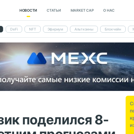
НОВОСТИ
СТАТЬИ
MARKET CAP
О НАС
DeFi
NFT
Эфириум
Альткоины
Блокчейн
С
п
ик поделился 8-
к
и