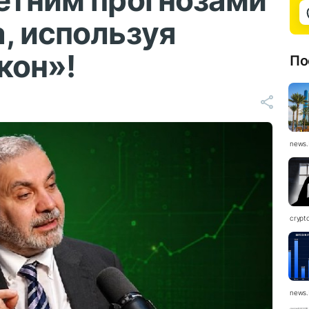
етним прогнозами
, используя
кон»!
По
news.
crypt
news.