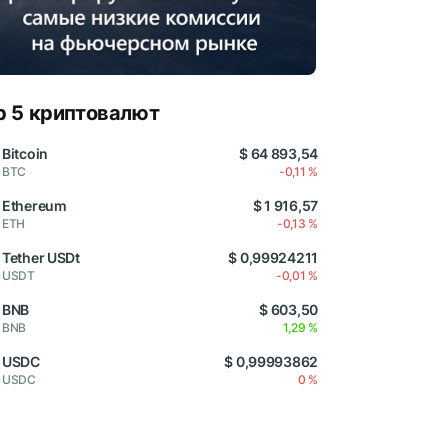
p 5 криптовалют
Bitcoin
$ 64 893,54
BTC
-0,11 %
Ethereum
$ 1 916,57
ETH
-0,13 %
Tether USDt
$ 0,99924211
USDT
-0,01 %
BNB
$ 603,50
BNB
1,29 %
USDC
$ 0,99993862
USDC
0 %