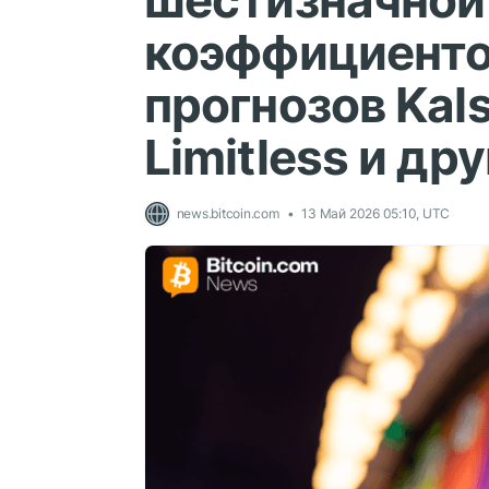
шестизначной
коэффициенто
прогнозов Kals
Limitless и др
news.bitcoin.com
13 Май 2026 05:10, UTC