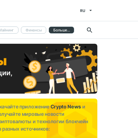
RU
Майнинг
Финансы
Больше...
качайте приложение
Crypto News
и
олучайте мировые новости
риптовалюты и технологии блокчейн
з разных источников: