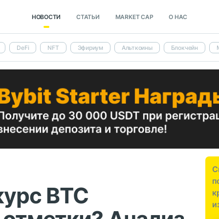
НОВОСТИ
СТАТЬИ
MARKET CAP
О НАС
DeFi
NFT
Эфириум
Альткоины
Блокчейн
С
п
курс BTC
к
и