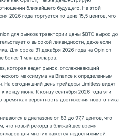
акие как Opinion, также демонстрируют
отношении ближайшего будущего. На этой
ня 2026 года торгуется по цене 15,5 центов, что
nion для рынков траектории цены
$BTC
вырос до
етельствует о высокой ликвидности, даже если
ка. Для срока 31 декабря 2026 года на Opinion
е более 1 млн долларов.
ess, которая ведет рынок, отслеживающий
ческого максимума на Binance к определенным
. На сегодняшний день трейдеры Limitless видят
к концу июня. К концу сентября 2026 года эти
о время как вероятность достижения нового пика
ниваются в диапазоне от 83 до 97,7 центов, что
ом, что новый рекорд в ближайшее время
 долларов для многих кажется недостижимой,