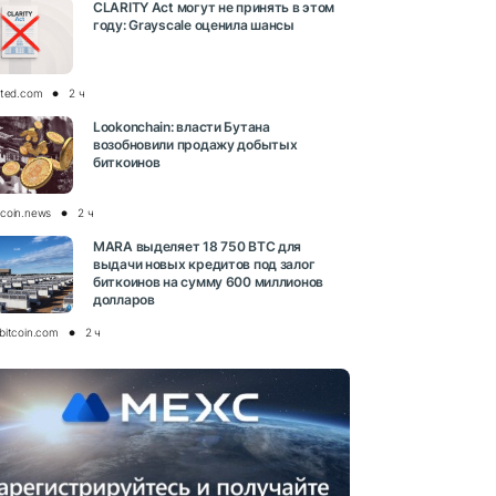
CLARITY Act могут не принять в этом
году: Grayscale оценила шансы
pted.com
2 ч
Lookonchain: власти Бутана
возобновили продажу добытых
биткоинов
coin.news
2 ч
MARA выделяет 18 750 BTC для
выдачи новых кредитов под залог
биткоинов на сумму 600 миллионов
долларов
bitcoin.com
2 ч