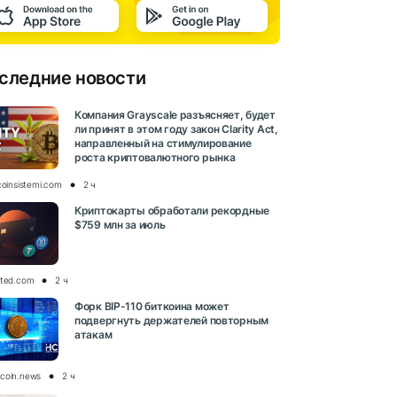
следние новости
Компания Grayscale разъясняет, будет
ли принят в этом году закон Clarity Act,
направленный на стимулирование
роста криптовалютного рынка
coinsistemi.com
2 ч
Криптокарты обработали рекордные
$759 млн за июль
pted.com
2 ч
Форк BIP-110 биткоина может
подвергнуть держателей повторным
атакам
coin.news
2 ч