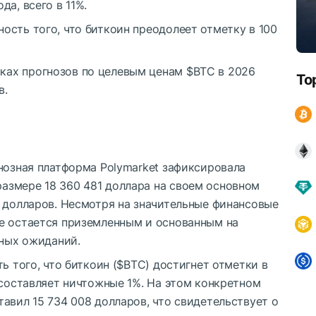
да, всего в 11%.
ность того, что биткоин преодолеет отметку в 100
ках прогнозов по целевым ценам
$BTC
в 2026
To
в.
нозная платформа Polymarket зафиксировала
змере 18 360 481 доллара на своем основном
0 долларов. Несмотря на значительные финансовые
е остается приземленным и основанным на
ьных ожиданий.
ь того, что биткоин (
$BTC
) достигнет отметки в
 составляет ничтожные 1%. На этом конкретном
авил 15 734 008 долларов, что свидетельствует о