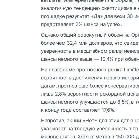
выплаты. Альтернативные платформы, т
аналогичную тенденцию скептицизма в 
площадке результат «Да» для вехи 30 ию
представляет 2% шанса на успех.
Однако общий совокупный объем на Opi
более чем 32,4 млн долларов, что свид
уверенность в масштабном ралли невели
шансы немного выше — 10,4% при объем
На платформе прогнозного рынка Limitl
вероятность достижения нового истори
датам, прогноз еще более консервативен
лишь 2,8% вероятности рекордной цены 
шансы немного улучшаются до 8,5%, в т
к концу года составляет 17,6%.
Напротив, акции «Нет» для этих дат оце
указывает на твердую уверенность в т
маловероятен. Хотя отметка в 150 000