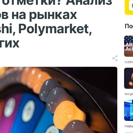
 отметки? Анализ
в на рынках
hi, Polymarket,
По
угих
ru.bit
incry
happy