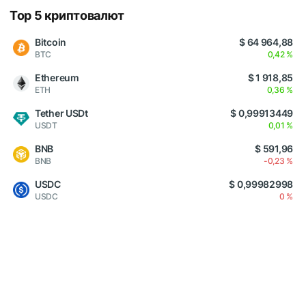
Top 5 криптовалют
Bitcoin
$ 64 964,88
BTC
0,42 %
Ethereum
$ 1 918,85
ETH
0,36 %
Tether USDt
$ 0,99913449
USDT
0,01 %
BNB
$ 591,96
BNB
-0,23 %
USDC
$ 0,99982998
USDC
0 %