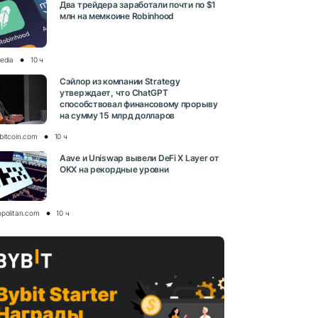
Два трейдера заработали почти по $1
млн на мемкоине Robinhood
media
10 ч
Сэйлор из компании Strategy
утверждает, что ChatGPT
способствовал финансовому прорыву
на сумму 15 млрд долларов
bitcoin.com
10 ч
Aave и Uniswap вывели DeFi X Layer от
OKX на рекордные уровни
opolitan.com
10 ч