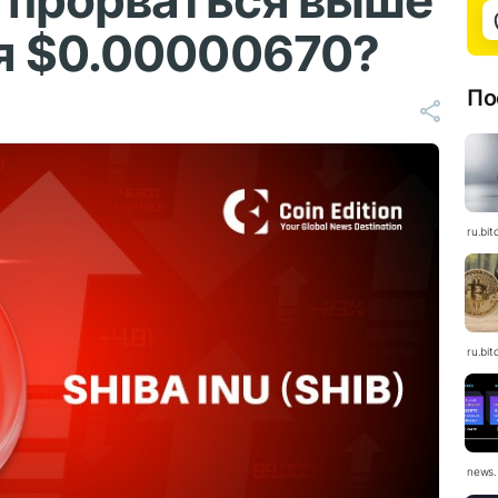
B прорваться выше
я $0.00000670?
По
ru.bit
ru.bit
news.