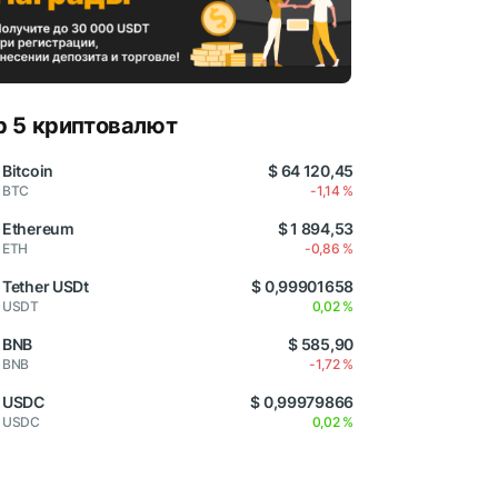
p 5 криптовалют
Bitcoin
$ 64 120,45
BTC
-1,14 %
Ethereum
$ 1 894,53
ETH
-0,86 %
Tether USDt
$ 0,99901658
USDT
0,02 %
BNB
$ 585,90
BNB
-1,72 %
USDC
$ 0,99979866
USDC
0,02 %