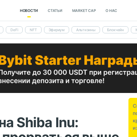
НОВОСТИ
СТАТЬИ
MARKET CAP
О НАС
DeFi
NFT
Эфириум
Альткоины
Блокчейн
С
п
а Shiba Inu:
к
и