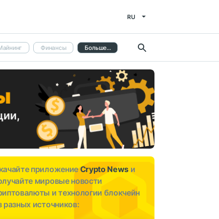
RU
Майнинг
Финансы
Больше...
качайте приложение
Crypto News
и
олучайте мировые новости
риптовалюты и технологии блокчейн
з разных источников: