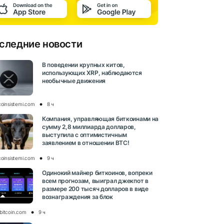
следние новости
В поведении крупных китов,
использующих XRP, наблюдаются
необычные движения
coinsistemi.com
8 ч
Компания, управляющая биткоинами на
сумму 2,8 миллиарда долларов,
выступила с оптимистичным
заявлением в отношении BTC!
coinsistemi.com
9 ч
Одинокий майнер биткоинов, вопреки
всем прогнозам, выиграл джекпот в
размере 200 тысяч долларов в виде
вознаграждения за блок
bitcoin.com
9 ч