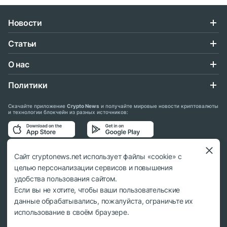
Новости
Статьи
О нас
Политики
Скачайте приложение
Crypto News
и получайте мировые новости криптовалюты
и технологии блокчейн из разных источников:
Подписывайтесь на нас в социальных сетях:
Сайт cryptonews.net использует файлы «cookie» с
целью персонализации сервисов и повышения
удобства пользования сайтом.
Если вы не хотите, чтобы ваши пользовательские
данные обрабатывались, пожалуйста, ограничьте их
© 2018 - 2026 Crypto News. При использовании материалов ссылка на
использование в своём браузере.
cryptonews.net обязательна.