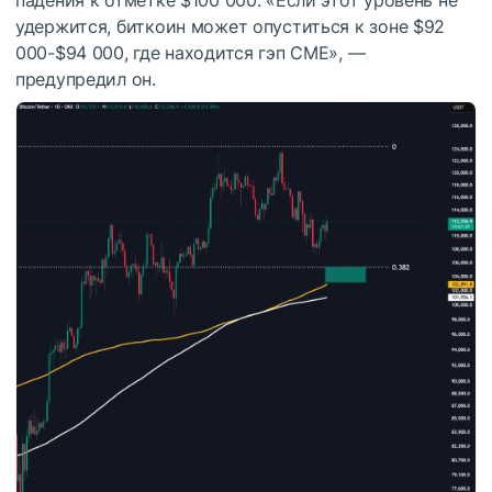
удержится, биткоин может опуститься к зоне $92
000-$94 000, где находится гэп CME», —
предупредил он.