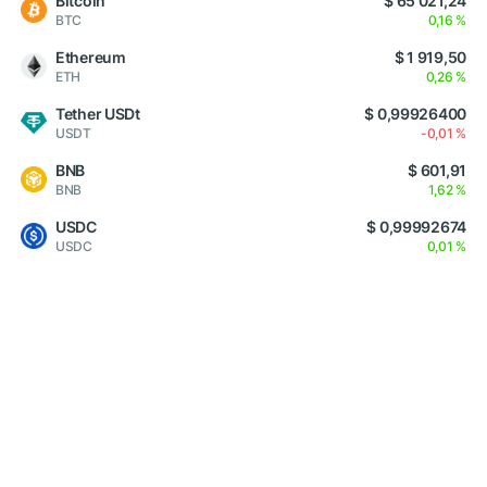
Bitcoin
$ 65 021,24
BTC
0,16 %
Ethereum
$ 1 919,50
ETH
0,26 %
Tether USDt
$ 0,99926400
USDT
-0,01 %
BNB
$ 601,91
BNB
1,62 %
USDC
$ 0,99992674
USDC
0,01 %