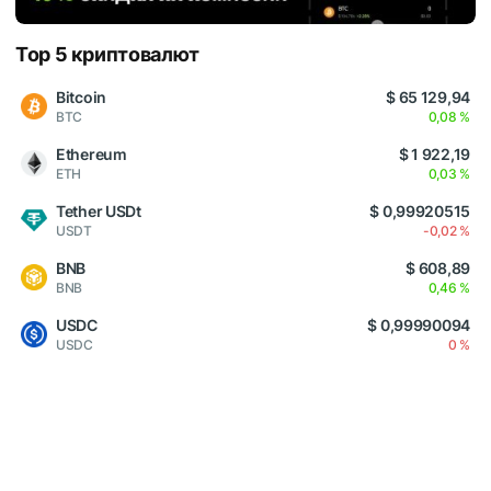
Top 5 криптовалют
Bitcoin
$ 65 129,94
BTC
0,08 %
Ethereum
$ 1 922,19
ETH
0,03 %
Tether USDt
$ 0,99920515
USDT
-0,02 %
BNB
$ 608,89
BNB
0,46 %
USDC
$ 0,99990094
USDC
0 %