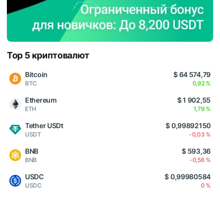
Top 5 криптовалют
Bitcoin
$ 64 574,79
BTC
0,92 %
Ethereum
$ 1 902,55
ETH
1,79 %
Tether USDt
$ 0,99892150
USDT
-0,03 %
BNB
$ 593,36
BNB
-0,56 %
USDC
$ 0,99980584
USDC
0 %