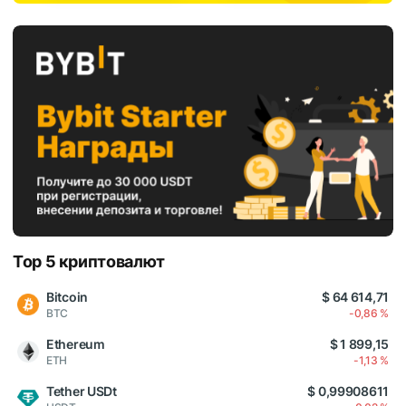
Top 5 криптовалют
Bitcoin
$ 64 614,71
BTC
-0,86 %
Ethereum
$ 1 899,15
ETH
-1,13 %
Tether USDt
$ 0,99908611