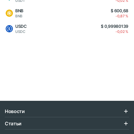
USDT
-0,02 %
BNB
$ 600,68
BNB
-0,87 %
USDC
$ 0,99980139
USDC
-0,02 %
Новости
Статьи