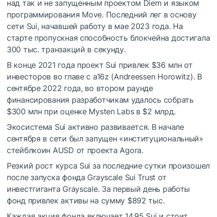
над так и не запущенным проектом Diem и языком
программирования Move. Последний лег в основу
сети Sui, начавшей работу в мае 2023 года. На
старте пропускная способность блокчейна достигала
300 тыс. транзакций в секунду.
В конце 2021 года проект Sui привлек $36 млн от
инвесторов во главе с a16z (Andreessen Horowitz). В
сентябре 2022 года, во втором раунде
финансирования разработчикам удалось собрать
$300 млн при оценке Mysten Labs в $2 млрд.
Экосистема Sui активно развивается. В начале
сентября в сети был запущен «институциональный»
стейблкоин AUSD от проекта Agora.
Резкий рост курса Sui за последние сутки произошел
после запуска фонда Grayscale Sui Trust от
инвестгиганта Grayscale. За первый день работы
фонд привлек активы на сумму $892 тыс.
Каждая акция фонда включает 14,95 Sui и стоит