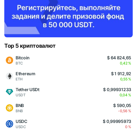
Top 5 криптовалют
Bitcoin
$ 64 824,65
BTC
0,42 %
Ethereum
$ 1 912,92
ETH
0,55 %
Tether USDt
$ 0,99931233
USDT
0,04 %
BNB
$ 590,05
BNB
-0,56 %
USDC
$ 0,99995973
USDC
0 %