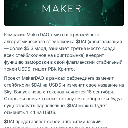
Компания MakerDAO, эмитент крупнейшего
алгоритмического стейблкоина
$DAI
(капитализация
— более $5,3 млрд, занимает третье место среди
всех стейблкоинов на крипторынке) внедрит
функцию заморозки в свой флагманский стабильный
токен USDS, пишет РБК Крипто.
Проект MakerDAO в рамках ребрендинга заменит
стейблкоин
$DAI
на USDS и изменит свое название на
Sky. Выпуск новых токенов начнется 18 сентября.
Старые и новые токены останутся в обороте и будут
существовать параллельно.
$DAI
можно будет
обменять 1 к 1 на USDS.
$DAI
представляет собой алгоритмический