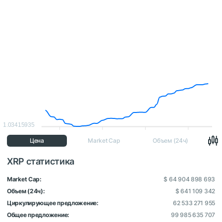
1.03415935
Цена
Market Cap
Объем (24ч)
XRP статистика
Market Cap:
$ 64 904 898 693
Объем (24ч):
$ 641 109 342
Циркулирующее предложение:
62 533 271 955
Общее предложение:
99 985 635 707