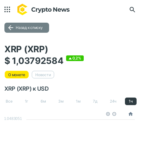
Назад к списку
XRP (XRP)
$ 1,03792584
0,2%
О монете
Новости
XRP (XRP) к USD
Все
1г
6м
3м
1м
7д
24ч
1ч
1.0483051