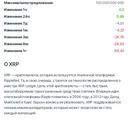
Максимальное предложение:
100 000 000 000
Изменение 1ч:
0,2
Изменение 24ч:
0,48
Изменение 7д:
-4,01
Изменение 1м:
-4,22
Изменение 3м:
-26,76
Изменение 6м:
-28,43
Изменение 1г:
-68,42
О XRP
XRP — криптовалюта, которая используется платежной платформой
RippleNet. Та, в свою очередь, строится на технологии распределенного
реестра XRP Ledger. Цель этой криптовалюты — стать быстрым,
масштабируемым трансграничным средством платежа. Впервые идея
платежной платформы Ripple появилась в 2004 году, в 2012 году Джед
МакКалеб и Крис Ларсон взялись ее реализовать. XRP поддерживается
независимыми валидаторами, которым может теоретически стать
каждый желающий.