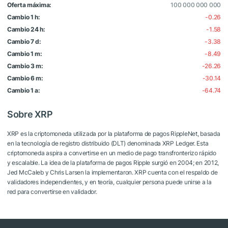
Oferta máxima:
100 000 000 000
Cambio 1 h:
-0.26
Cambio 24 h:
-1.58
Cambio 7 d:
-3.38
Cambio 1 m:
-8.49
Cambio 3 m:
-26.26
Cambio 6 m:
-30.14
Cambio 1 a:
-64.74
Sobre XRP
XRP es la criptomoneda utilizada por la plataforma de pagos RippleNet, basada
en la tecnología de registro distribuido (DLT) denominada XRP Ledger. Esta
criptomoneda aspira a convertirse en un medio de pago transfronterizo rápido
y escalable. La idea de la plataforma de pagos Ripple surgió en 2004; en 2012,
Jed McCaleb y Chris Larsen la implementaron. XRP cuenta con el respaldo de
validadores independientes, y en teoría, cualquier persona puede unirse a la
red para convertirse en validador.