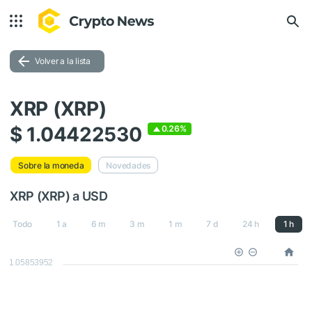
Volver a la lista
XRP (XRP)
$ 1.04422530
0.26%
Sobre la moneda
Novedades
XRP (XRP) a USD
Todo
1 a
6 m
3 m
1 m
7 d
24 h
1 h
1.05853952