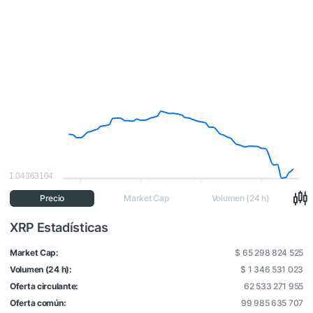
1.04363104
Precio
Market Cap
Volumen (24 h)
XRP Estadísticas
Market Cap:
$ 65 298 824 525
Volumen (24 h):
$ 1 346 531 023
Oferta circulante:
62 533 271 955
Oferta común:
99 985 635 707