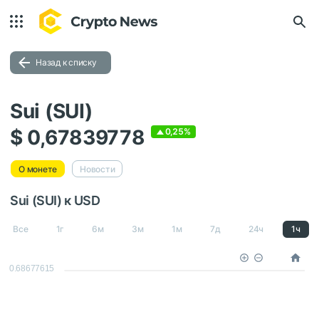
Назад к списку
Sui (SUI)
$ 0,67839778
0,25%
О монете
Новости
Sui (SUI) к USD
Все
1г
6м
3м
1м
7д
24ч
1ч
0.68677615