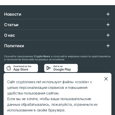
Новости
Статьи
О нас
Политики
Скачайте приложение
Crypto News
и получайте мировые новости криптовалюты
и технологии блокчейн из разных источников:
Подписывайтесь на нас в социальных сетях:
Сайт cryptonews.net использует файлы «cookie» с
целью персонализации сервисов и повышения
удобства пользования сайтом.
Если вы не хотите, чтобы ваши пользовательские
данные обрабатывались, пожалуйста, ограничьте их
© 2018 - 2026 Crypto News. При использовании материалов ссылка на
использование в своём браузере.
cryptonews.net обязательна.