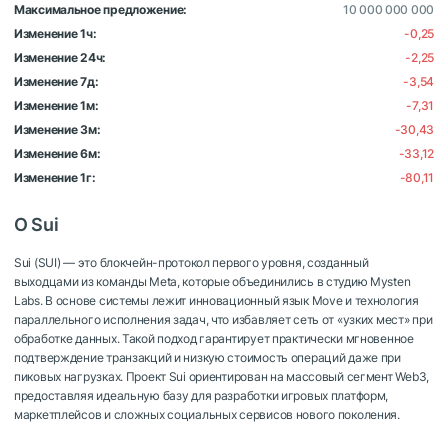
Максимальное предложение:
10 000 000 000
Изменение 1ч:
-0,25
Изменение 24ч:
-2,25
Изменение 7д:
-3,54
Изменение 1м:
-7,31
Изменение 3м:
-30,43
Изменение 6м:
-33,12
Изменение 1г:
-80,11
О Sui
Sui (SUI) — это блокчейн-протокол первого уровня, созданный
выходцами из команды Meta, которые объединились в студию Mysten
Labs. В основе системы лежит инновационный язык Move и технология
параллельного исполнения задач, что избавляет сеть от «узких мест» при
обработке данных. Такой подход гарантирует практически мгновенное
подтверждение транзакций и низкую стоимость операций даже при
пиковых нагрузках. Проект Sui ориентирован на массовый сегмент Web3,
предоставляя идеальную базу для разработки игровых платформ,
маркетплейсов и сложных социальных сервисов нового поколения.