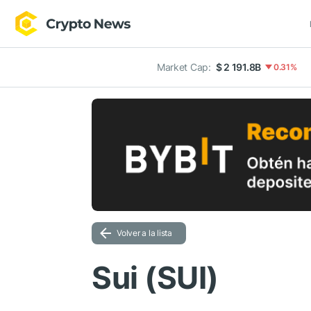
Market Cap:
$ 2 191.8B
0.31%
Volver a la lista
Sui (SUI)