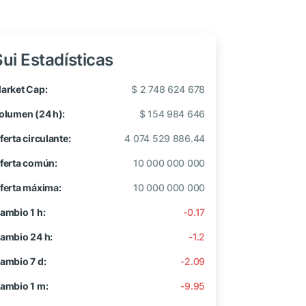
Sui Estadísticas
arket Cap:
$ 2 748 624 678
olumen (24 h):
$ 154 984 646
ferta circulante:
4 074 529 886.44
ferta común:
10 000 000 000
ferta máxima:
10 000 000 000
ambio 1 h:
-0.17
ambio 24 h:
-1.2
ambio 7 d:
-2.09
ambio 1 m:
-9.95