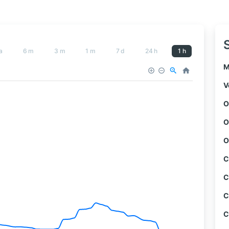
a
6 m
3 m
1 m
7 d
24 h
1 h
M
V
O
O
O
C
C
C
C