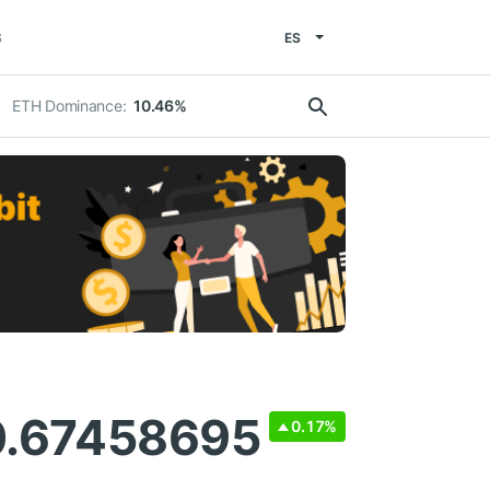
ES
S
ETH Dominance:
10.46%
0.67458695
0.17%