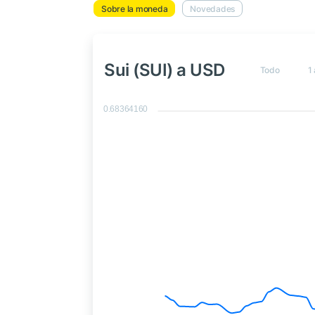
Sobre la moneda
Novedades
Sui (SUI) a USD
Todo
1 
0.68364160