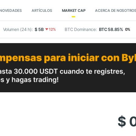
NOVEDADES
ARTÍCULOS
MARKET CAP
ACERCA DE NOSOTRO
Volumen (24 h):
$ 5B
BTC Dominance:
BTC 58.85%
12%
0%
$ 