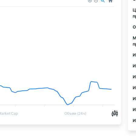
Ц
п
О
М
п
И
И
И
И
И
И
Market Cap
Объем (24ч)
И