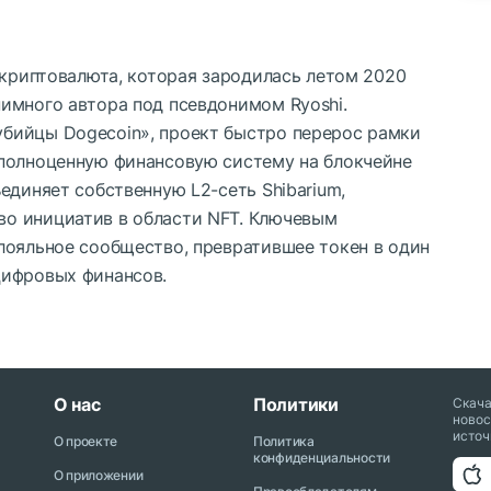
я криптовалюта, которая зародилась летом 2020
имного автора под псевдонимом Ryoshi.
бийцы Dogecoin», проект быстро перерос рамки
 полноценную финансовую систему на блокчейне
единяет собственную L2-сеть Shibarium,
о инициатив в области NFT. Ключевым
лояльное сообщество, превратившее токен в один
цифровых финансов.
О нас
Политики
Скач
новос
источ
О проекте
Политика
конфиденциальности
О приложении