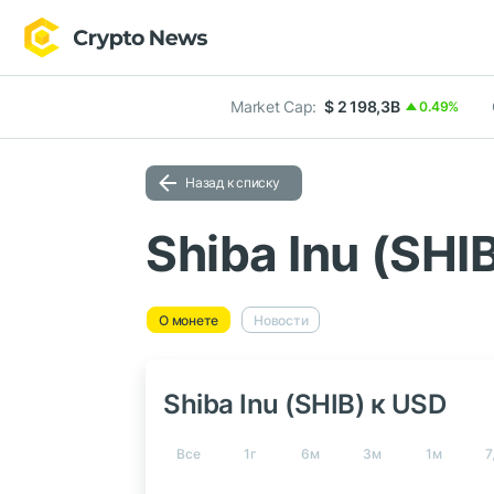
Market Cap:
$ 2 198,3B
0.49%
Назад к списку
Shiba Inu (SHI
О монете
Новости
Shiba Inu (SHIB) к USD
Все
1г
6м
3м
1м
7