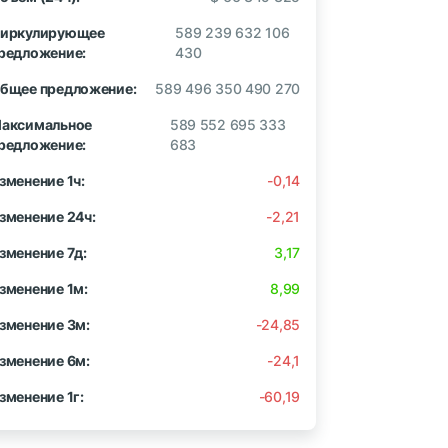
иркулирующее
589 239 632 106
редложение:
430
бщее предложение:
589 496 350 490 270
аксимальное
589 552 695 333
редложение:
683
зменение 1ч:
-0,14
зменение 24ч:
-2,21
зменение 7д:
3,17
зменение 1м:
8,99
зменение 3м:
-24,85
зменение 6м:
-24,1
зменение 1г:
-60,19