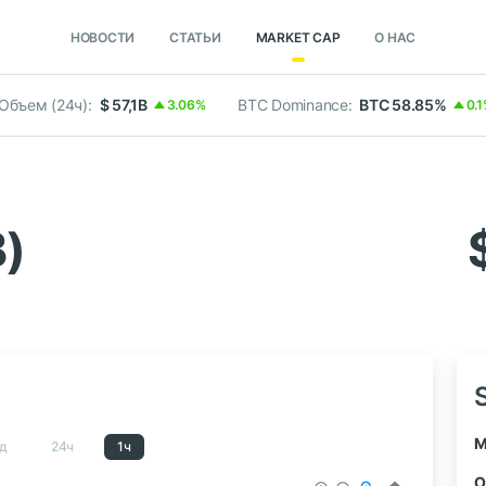
НОВОСТИ
СТАТЬИ
MARKET CAP
О НАС
Объем (24ч):
$ 57,1B
BTC Dominance:
BTC 58.85%
3.06%
0.
B)
M
д
24ч
1ч
О