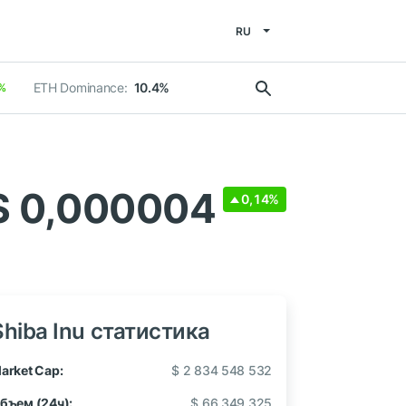
RU
ETH Dominance:
10.4%
1%
$ 0,000004
0,14%
Shiba Inu статистика
arket Cap:
$ 2 834 548 532
бъем (24ч):
$ 66 349 325