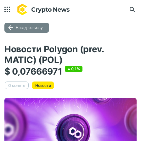
Назад к списку
Новости Polygon (prev.
MATIC) (POL)
$ 0,07666971
0,1%
О монете
Новости