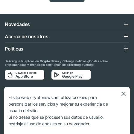
Novedades
Acerca de nosotros
Políticas
Descargue la aplicación
Crypto News
y obtenga noticias globales sobre
criptomonedas y tecnología blockchain de diferentes fuentes:
Síganos en las redes sociales
El sitio web cryptonews.net utiliza cookies para
personalizar los servicios y mejorar su experiencia de
usuario del sitio.
Si no desea que se procesen sus datos de usuario,
© 2018 - 2026 Crypto News. Al usar los materiales no es obligatorio citar a
restrinja el uso de cookies en su navegador.
cryptonews.net.