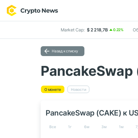
Market Cap:
$ 2 218,7B
Об
0.22%
Назад к списку
PancakeSwap 
О монете
Новости
PancakeSwap (CAKE) к U
Все
1г
6м
3м
1м
7