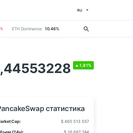
RU
ETH Dominance:
10.46%
2%
1,44553228
1,81%
PancakeSwap статистика
arket Cap:
$ 465 513 557
бъем (24ч):
$ 16 667 744