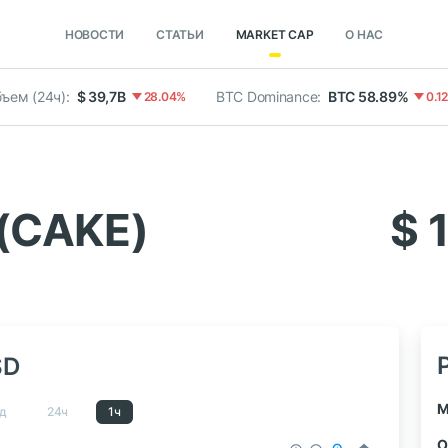
НОВОСТИ
СТАТЬИ
MARKET CAP
О НАС
ъем (24ч):
$ 39,7B
BTC Dominance:
BTC 58.89%
28.04%
0.1
(CAKE)
$ 
SD
M
д
24ч
1ч
О