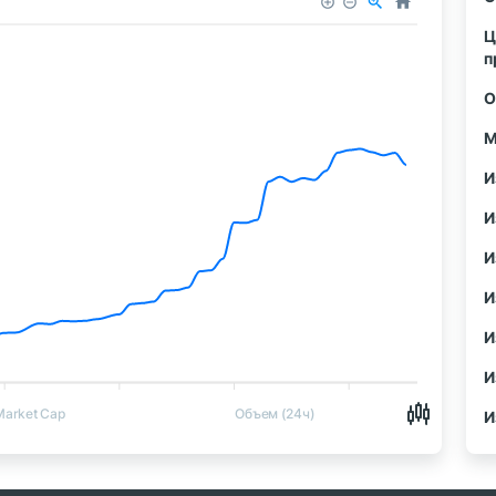
Ц
п
О
М
И
И
И
И
И
И
Market Cap
Объем (24ч)
И