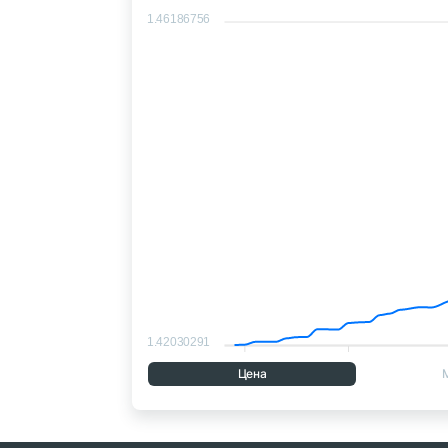
1.46186756
1.42030291
Цена