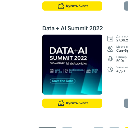
Купить билет
Data + AI Summit 2022
Дата пр
27.06.
Место п
Сан-Ф
Cпикер
500+
Часы ко
4 дня
Купить билет