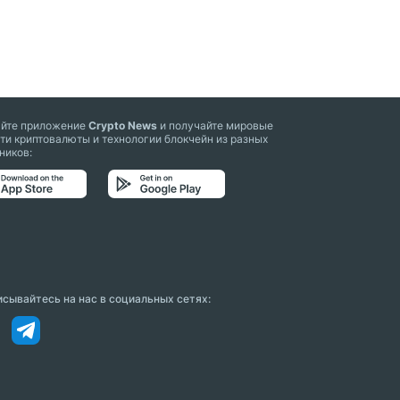
айте приложение
Crypto News
и получайте мировые
ти криптовалюты и технологии блокчейн из разных
ников:
сывайтесь на нас в социальных сетях: