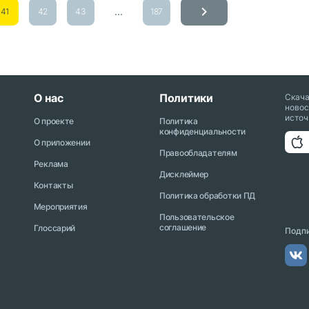
...
41
42
43
187
О нас
Политики
Скач
новос
источ
О проекте
Политика
конфиденциальности
О приложении
Правообладателям
Реклама
Дисклеймер
Контакты
Политика обработки ПД
Мероприятия
Пользовательское
соглашение
Глоссарий
Подпи