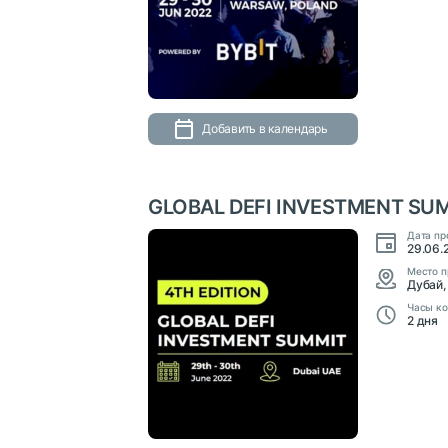
Добавить в календарь
GLOBAL DEFI INVESTMENT SU
Дата пр
29.06.
Место п
Дубай,
Часы ко
2 дня