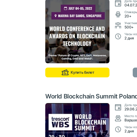
Дата пр
04.07.2
Cпикер
20+
Участни
500+
Часы ко
2 дня
Купить билет
World Blockchain Summit Polan
Дата пр
29.06.
Место п
Варшав
Часы ко
2 дня