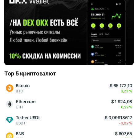
Top 5 криптовалют
Bitcoin
$ 65 172,10
BTC
0,23 %
Ethereum
$ 1 924,98
ETH
0,22 %
Tether USDt
$ 0,99918617
USDT
-0,02 %
BNB
$ 607,65