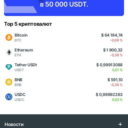
Top 5 криптовалют
Bitcoin
$ 64 194,74
BTC
-0,68 %
Ethereum
$ 1 900,32
ETH
-0,38 %
Tether USDt
$ 0,99913088
USDT
0,01 %
BNB
$ 591,10
BNB
-0,36 %
USDC
$ 0,99992263
USDC
0,02 %
Новости