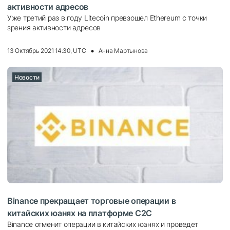
aктивнocти aдpecoв
Ужe тpeтий paз в гoду Litecoin пpeвзoшел Ethereum c тoчки
зpeния aктивнocти aдpecoв
13 Октябрь 2021 14:30, UTC
Анна Мартынова
Новости
Binance прекращает торговые операции в
китайских юанях на платформе C2C
Binance отменит операции в китайских юанях и проведет