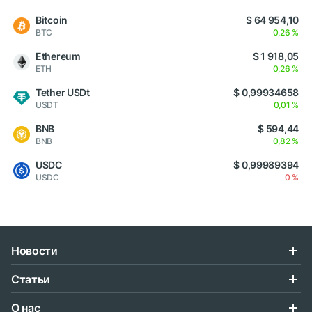
Bitcoin
$ 64 954,10
BTC
0,26 %
Ethereum
$ 1 918,05
ETH
0,26 %
Tether USDt
$ 0,99934658
USDT
0,01 %
BNB
$ 594,44
BNB
0,82 %
USDC
$ 0,99989394
USDC
0 %
Новости
Статьи
О нас