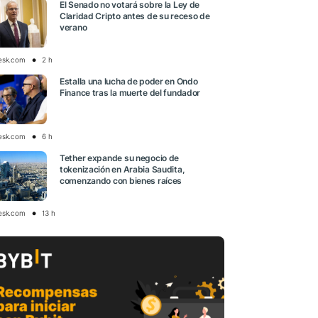
El Senado no votará sobre la Ley de
Claridad Cripto antes de su receso de
verano
esk.com
2 h
Estalla una lucha de poder en Ondo
Finance tras la muerte del fundador
esk.com
6 h
Tether expande su negocio de
tokenización en Arabia Saudita,
comenzando con bienes raíces
esk.com
13 h