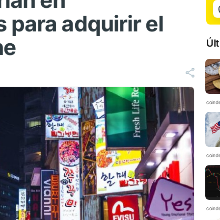
rían en
para adquirir el
ne
Úl
coind
coind
coind