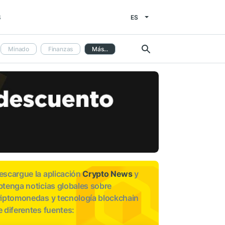
ES
S
Minado
Finanzas
Más...
escargue la aplicación
Crypto News
y
btenga noticias globales sobre
riptomonedas y tecnología blockchain
e diferentes fuentes: