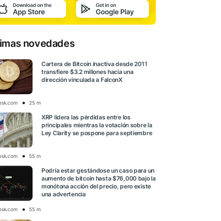
timas novedades
Cartera de Bitcoin inactiva desde 2011
transfiere $3.2 millones hacia una
dirección vinculada a FalconX
esk.com
25 m
XRP lidera las pérdidas entre los
principales mientras la votación sobre la
Ley Clarity se pospone para septiembre
esk.com
55 m
Podría estar gestándose un caso para un
aumento de bitcoin hasta $76,000 bajo la
monótona acción del precio, pero existe
una advertencia
esk.com
55 m