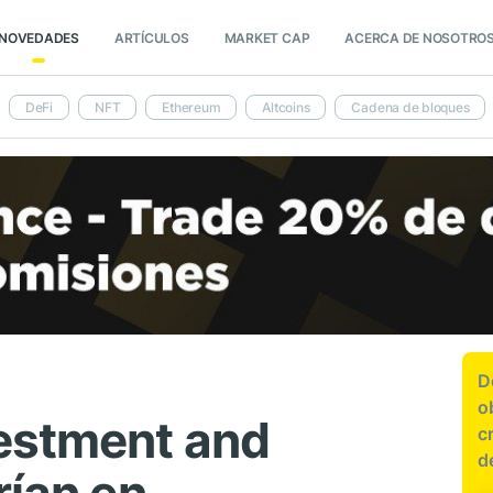
NOVEDADES
ARTÍCULOS
MARKET CAP
ACERCA DE NOSOTRO
DeFi
NFT
Ethereum
Altcoins
Cadena de bloques
D
o
estment and
c
d