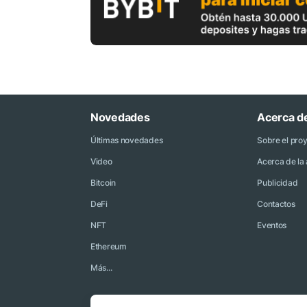
Novedades
Acerca d
Últimas novedades
Sobre el pro
Video
Acerca de la 
Bitcoin
Publicidad
DeFi
Contactos
NFT
Eventos
Ethereum
Más...