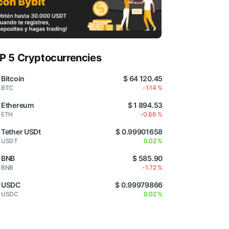
P 5 Cryptocurrencies
Bitcoin
$ 64 120.45
BTC
-1.14 %
Ethereum
$ 1 894.53
ETH
-0.86 %
Tether USDt
$ 0.99901658
USDT
0.02 %
BNB
$ 585.90
BNB
-1.72 %
USDC
$ 0.99979866
USDC
0.02 %