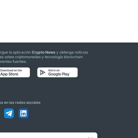
rgue la aplicación
Crypto News
y obtenga noticias
les sobre criptomonedas y tecnología blockchain
erentes fuentes:
s en las redes sociales