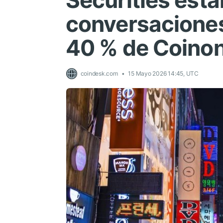
Securities esta
conversaciones 
40 % de Coino
coindesk.com
15 Mayo 2026 14:45, UTC