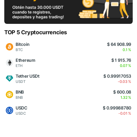
TOP 5 Cryptocurrencies
Bitcoin
$ 64 908.99
BTC
0.1 %
Ethereum
$ 1 915.76
ETH
0.07 %
Tether USDt
$ 0.99917053
USDT
-0.03 %
BNB
$ 600.08
BNB
1.32 %
USDC
$ 0.99988780
USDC
-0.01 %