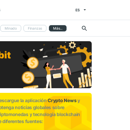
ES
S
Minado
Finanzas
Más...
escargue la aplicación
Crypto News
y
btenga noticias globales sobre
riptomonedas y tecnología blockchain
e diferentes fuentes: