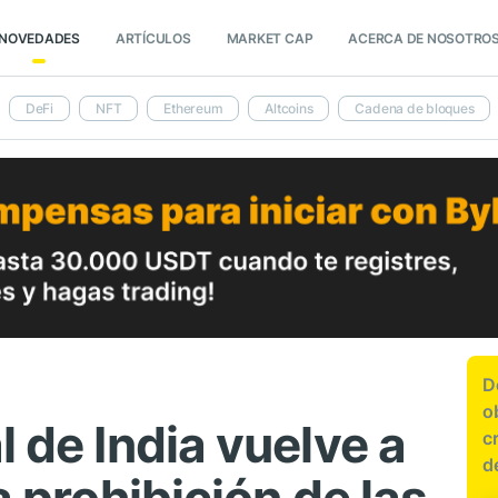
NOVEDADES
ARTÍCULOS
MARKET CAP
ACERCA DE NOSOTRO
DeFi
NFT
Ethereum
Altcoins
Cadena de bloques
D
o
l de India vuelve a
c
d