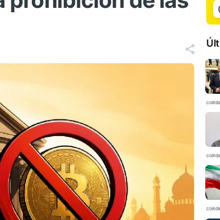
a prohibición de las
Úl
coind
coind
coind