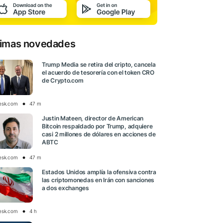
timas novedades
Trump Media se retira del cripto, cancela
el acuerdo de tesorería con el token CRO
de Crypto.com
esk.com
47 m
Justin Mateen, director de American
Bitcoin respaldado por Trump, adquiere
casi 2 millones de dólares en acciones de
ABTC
esk.com
47 m
Estados Unidos amplía la ofensiva contra
las criptomonedas en Irán con sanciones
a dos exchanges
esk.com
4 h