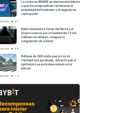
La venta de BitMEX se desmoronó debido
a que los compradores rechazaron la
propiedad del fundador y el negocio en
contracción
esk.com
5 h
Bybit demanda a Corea del Norte y al
Grupo Lazarus por un hackeo de 1.5 mil
millones de dólares, asegura la
congelación de activos
esk.com
6 h
Rafique de OKX duda que la Ley de
Claridad sea aprobada, advierte que el
optimismo ya está descontado en el
bitcoin
esk.com
7 h