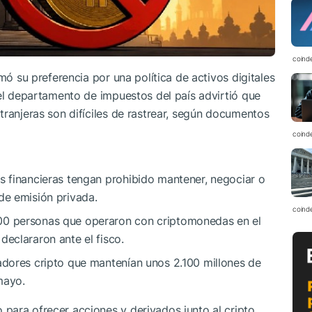
coind
mó su preferencia por una política de activos digitales
 el departamento de impuestos del país advirtió que
tranjeras son difíciles de rastrear, según documentos
coind
s financieras tengan prohibido mantener, negociar o
de emisión privada.
coind
00 personas que operaron con criptomonedas en el
declararon ante el fisco.
adores cripto que mantenían unos 2.100 millones de
 mayo.
 para ofrecer acciones y derivados junto al cripto