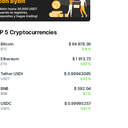
P 5 Cryptocurrencies
Bitcoin
$ 64 878.36
BTC
0.9 %
Ethereum
$ 1 913.73
ETH
0.57 %
Tether USDt
$ 0.99943095
USDT
0.02 %
BNB
$ 592.04
BNB
0.1 %
USDC
$ 0.99995257
USDC
0.01 %