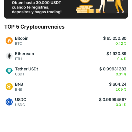
TOP 5 Cryptocurrencies
Bitcoin
$ 65 050.80
BTC
0.42 %
Ethereum
$ 1 920.89
ETH
0.4 %
Tether USDt
$ 0.99931283
USDT
0.01 %
BNB
$ 604.24
BNB
2.09 %
USDC
$ 0.99994597
USDC
0.01 %