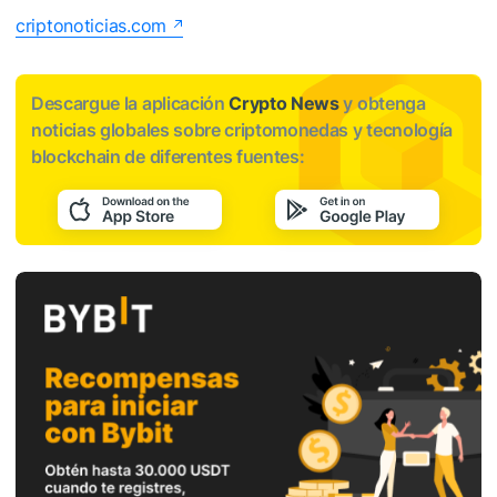
criptonoticias.com
Descargue la aplicación
Crypto News
y obtenga
noticias globales sobre criptomonedas y tecnología
blockchain de diferentes fuentes: