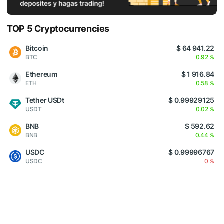
TOP 5 Cryptocurrencies
Bitcoin
$ 64 941.22
BTC
0.92 %
Ethereum
$ 1 916.84
ETH
0.58 %
Tether USDt
$ 0.99929125
USDT
0.02 %
BNB
$ 592.62
BNB
0.44 %
USDC
$ 0.99996767
USDC
0 %