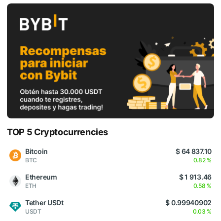
TOP 5 Cryptocurrencies
Bitcoin
$ 64 837.10
BTC
0.82 %
Ethereum
$ 1 913.46
ETH
0.58 %
Tether USDt
$ 0.99940902
USDT
0.03 %