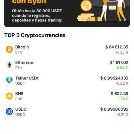
TOP 5 Cryptocurrencies
Bitcoin
$ 64 812.35
BTC
-0.23 %
Ethereum
$ 1 917.02
ETH
0.04 %
Tether USDt
$ 0.99924335
USDT
-0.02 %
BNB
$ 602.39
BNB
1.35 %
USDC
$ 0.99986095
USDC
-0.01 %