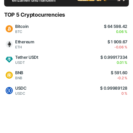
TOP 5 Cryptocurrencies
Bitcoin
$ 64 598.42
BTC
0.06 %
Ethereum
$ 1 909.67
ETH
-0.06 %
Tether USDt
$ 0.99917334
USDT
0.01 %
BNB
$ 591.60
BNB
-0.2 %
USDC
$ 0.99989128
USDC
0 %