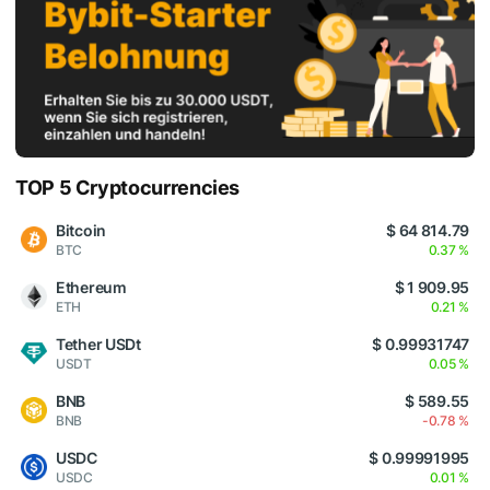
TOP 5 Cryptocurrencies
Bitcoin
$ 64 814.79
BTC
0.37 %
Ethereum
$ 1 909.95
ETH
0.21 %
Tether USDt
$ 0.99931747
USDT
0.05 %
BNB
$ 589.55
BNB
-0.78 %
USDC
$ 0.99991995
USDC
0.01 %