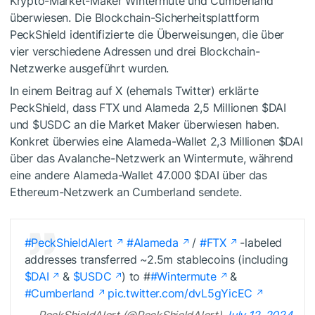
Krypto-Market-Maker Wintermute und Cumberland
überwiesen. Die Blockchain-Sicherheitsplattform
PeckShield identifizierte die Überweisungen, die über
vier verschiedene Adressen und drei Blockchain-
Netzwerke ausgeführt wurden.
In einem Beitrag auf X (ehemals Twitter) erklärte
PeckShield, dass FTX und Alameda 2,5 Millionen
$DAI
und
$USDC
an die Market Maker überwiesen haben.
Konkret überwies eine Alameda-Wallet 2,3 Millionen
$DAI
über das Avalanche-Netzwerk an Wintermute, während
eine andere Alameda-Wallet 47.000
$DAI
über das
Ethereum-Netzwerk an Cumberland sendete.
#PeckShieldAlert
#Alameda
/
#FTX
-labeled
addresses transferred ~2.5m stablecoins (including
$DAI
&
$USDC
) to #
#Wintermute
&
#Cumberland
pic.twitter.com/dvL5gYicEC
— PeckShieldAlert (@PeckShieldAlert)
July 12, 2024