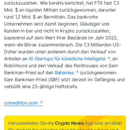
zurückzuzahlen. Wie bereits berichtet, hat FTX fast 7,3
Mrd. $ an liquiden Mitteln zurückgewonnen, darunter
rund 1,2 Mrd. $ an Barmitteln. Das bankrotte
Unternehmen wird damit beginnen, Gläubiger und
Kunden in bar und nicht in Krypto zurückzuzahlen,
basierend auf dem Wert ihrer Bestände im Jahr 2022,
wenn die Börse zusammenbrach. Die 7,3 Milliarden US-
Dollar wurden unter anderem durch den Verkauf von
Anteilen an
KI-Startups für künstliche Intelligenz
, an
Robinhood und den Verkauf des Penthouses von Sam
Bankman-Fried auf den
Bahamas
zurückgewonnen.
Sam Bankman-Fried (SBF) sitzt derzeit im Gefängnis und
verbüßt eine 25-jährige Haftstrafe.
coinedition.com
Herunterladen Sie die
Crypto News
App und erhalten
Sie globale Neuigkeiten über Kryptowährungen und