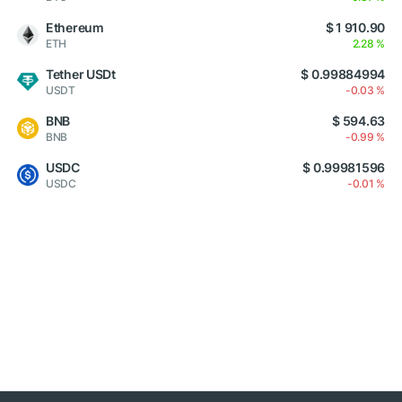
Ethereum
$ 1 910.90
ETH
2.28 %
Tether USDt
$ 0.99884994
USDT
-0.03 %
BNB
$ 594.63
BNB
-0.99 %
USDC
$ 0.99981596
USDC
-0.01 %