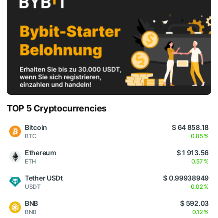
TOP 5 Cryptocurrencies
Bitcoin
$ 64 858.18
BTC
0.85 %
Ethereum
$ 1 913.56
ETH
0.57 %
Tether USDt
$ 0.99938949
USDT
0.02 %
BNB
$ 592.03
BNB
0.12 %