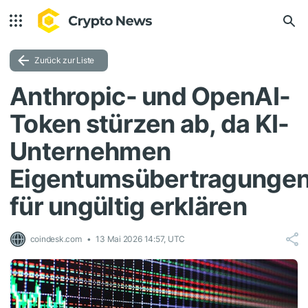
Zurück zur Liste
Anthropic- und OpenAI-
Token stürzen ab, da KI-
Unternehmen
Eigentumsübertragunge
für ungültig erklären
coindesk.com
13 Mai 2026 14:57, UTC