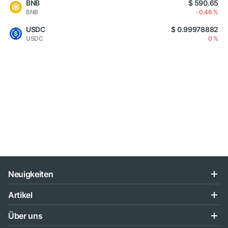
BNB
$ 590.65
BNB
-0.46 %
USDC
$ 0.99978882
USDC
0 %
Neuigkeiten
Artikel
Über uns