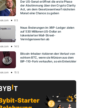
Der US-Senat eröffnet die erste Phase
der Abstimmung über den Crypto Clarity
Act, um dem Gesetzesentwurf nächsten
Monat eine Chance zu geben
esk.com
8 S
Neue Änderungen im XRP-Ledger zielen
auf 530 Millionen US-Dollar an
tokenisierten Wall-Street-
Vermögenswerten ab
esk.com
14 S
Bitcoin-Inhaber riskieren den Verlust von
echtem BTC, wenn sie Münzen aus dem
BIP-110-Fork verkaufen, so ein Entwickler
esk.com
15 S