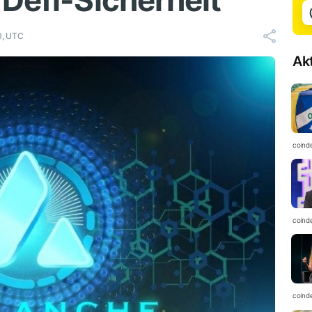
 Defi-Sicherheit
0, UTC
Ak
coind
coind
coind