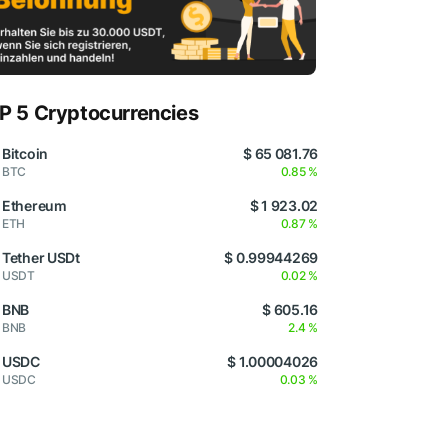
P 5 Cryptocurrencies
Bitcoin
$ 65 081.76
BTC
0.85 %
Ethereum
$ 1 923.02
ETH
0.87 %
Tether USDt
$ 0.99944269
USDT
0.02 %
BNB
$ 605.16
BNB
2.4 %
USDC
$ 1.00004026
USDC
0.03 %