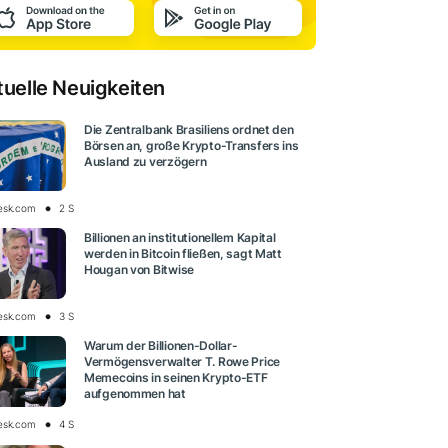
tuelle Neuigkeiten
Die Zentralbank Brasiliens ordnet den
Börsen an, große Krypto-Transfers ins
Ausland zu verzögern
esk.com
2 S
Billionen an institutionellem Kapital
werden in Bitcoin fließen, sagt Matt
Hougan von Bitwise
esk.com
3 S
Warum der Billionen-Dollar-
Vermögensverwalter T. Rowe Price
Memecoins in seinen Krypto-ETF
aufgenommen hat
esk.com
4 S