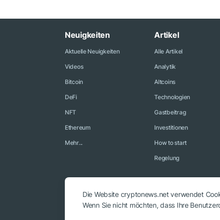
Neuigkeiten
Artikel
Aktuelle Neuigkeiten
Alle Artikel
Videos
Analytik
Bitcoin
Altcoins
DeFi
Technologien
NFT
Gastbeitrag
Ethereum
Investitionen
Mehr...
How to start
Regelung
Die Website cryptonews.net verwendet Cooki
Wenn Sie nicht möchten, dass Ihre Benutzerd
© 2018 - 2026 Crypto News. Bei der Verwendung der Materialie