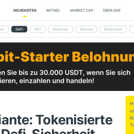
NEUIGKEITEN
ARTIKEL
MARKET CAP
ÜBER UNS
oin
DeFi
NFT
Ethereum
Altcoins
Blockchain
H
u
nte: Tokenisierte
K
T